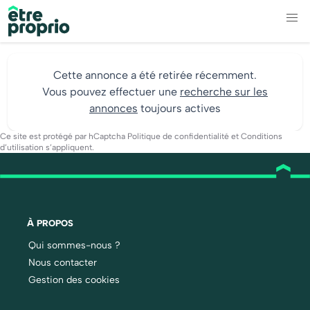
Cette annonce a été retirée récemment.
Vous pouvez effectuer une
recherche sur les
annonces
toujours actives
Ce site est protégé par hCaptcha
Politique de confidentialité
et
Conditions
d’utilisation
s’appliquent.
À PROPOS
Qui sommes-nous ?
Nous contacter
Gestion des cookies