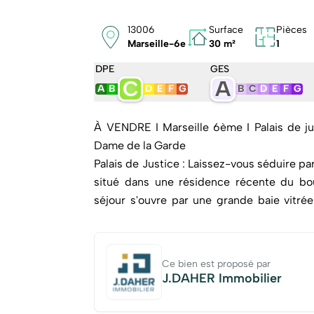
13006
Surface
Pièces
Marseille-6e
30 m²
1
DPE
GES
C
A
A
B
D
E
F
G
B
C
D
E
F
G
À VENDRE I Marseille 6ème I Palais de justice 
Dame de la Garde
Palais de Justice : Laissez-vous séduire p
situé dans une résidence récente du bo
séjour s'ouvre par une grande baie vitré
Notre-Dame de la Garde. Parfaitement agen
salon avec cuisine américaine aménagée,
ainsi qu'une salle d'eau avec WC. Niché d
Ce bien est proposé par
transports et des commerces, ce bien c
J.DAHER Immobilier
inclus) et taxe foncière de 827 €. Contact : Jérôme Daher [Coordon
[Coordonnées masquées] Non détention de