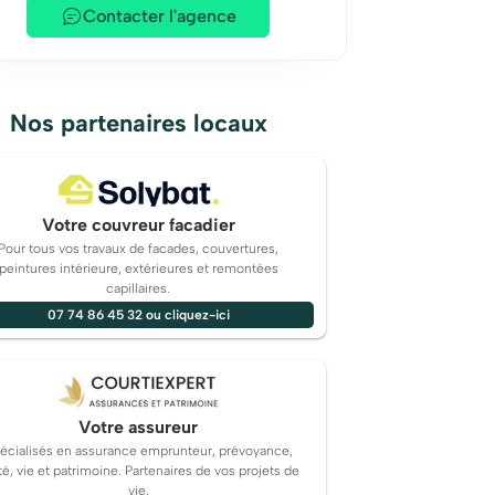
Contacter l'agence
Nos partenaires locaux
Votre couvreur facadier
Pour tous vos travaux de facades, couvertures,
peintures intérieure, extérieures et remontées
capillaires.
07 74 86 45 32 ou cliquez-ici
Votre assureur
écialisés en assurance emprunteur, prévoyance,
té, vie et patrimoine. Partenaires de vos projets de
vie.