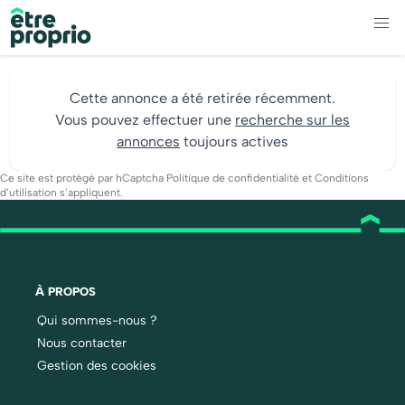
Cette annonce a été retirée récemment.
Vous pouvez effectuer une
recherche sur les
annonces
toujours actives
Ce site est protégé par hCaptcha
Politique de confidentialité
et
Conditions
d’utilisation
s’appliquent.
À PROPOS
Qui sommes-nous ?
Nous contacter
Gestion des cookies