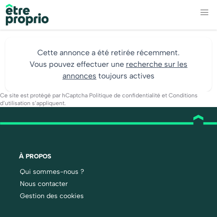
Cette annonce a été retirée récemment.
Vous pouvez effectuer une
recherche sur les
annonces
toujours actives
Ce site est protégé par hCaptcha
Politique de confidentialité
et
Conditions
d’utilisation
s’appliquent.
À PROPOS
Qui sommes-nous ?
Nous contacter
Gestion des cookies