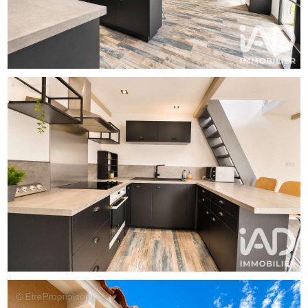
Marseille en fait un bien recherché pour les investisseurs
ou les personnes souhaitant profiter de la vie citadine tout
en bénéficiant du calme d'une impasse.
Les équipements modernes tels que la fibre optique, le
câble TV et le chauffage individuel électrique assurent un
confort au quotidien.
L'exposition plein sud garantit une belle luminosité tout au
long de la journée, créant ainsi une atmosphère
chaleureuse et accueillante. Pas besoin de travaux, cette
maison est prête à accueillir de nouveaux occupants.
Petite copropriété familiale de 3 lots uniquement.
Pas de charges et taxe foncière très faible. Ce qui en fait
un bien très économique au quotidien.