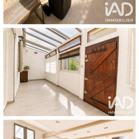
l'obligation légale de débroussaillement, sont disponibles
sur le site Géorisques : http://www.georisques.gouv.fr.
La présente annonce immobilière a été rédigée sous la
responsabilité éditoriale de M Joris Alcaraz mandataire
indépendant en immobilier (sans détention de fonds),
agent commercial de la SAS I@D France immatriculé au
RSAC de MARSEILLE sous le numéro 822903969,
titulaire de la carte de démarchage immobilier pour le
compte de la société I@D France SAS.Informations LOI
ALUR : Soumis au régime de copropriété. Nombre de lots :
3. Honoraires charge vendeur.
(gedeon_6727_33537693)