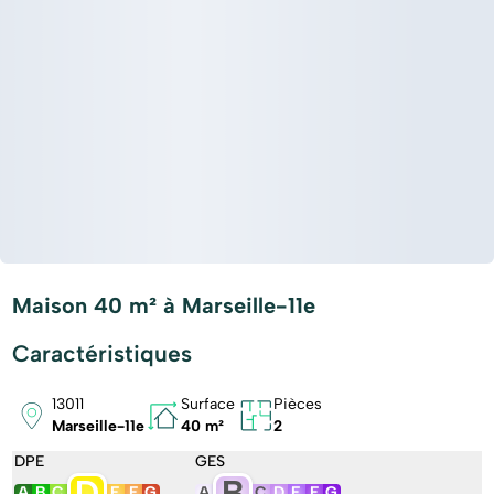
Maison 40 m² à Marseille-11e
Caractéristiques
13011
Surface
Pièces
Marseille-11e
40 m²
2
DPE
GES
D
B
A
B
C
E
F
G
A
C
D
E
F
G