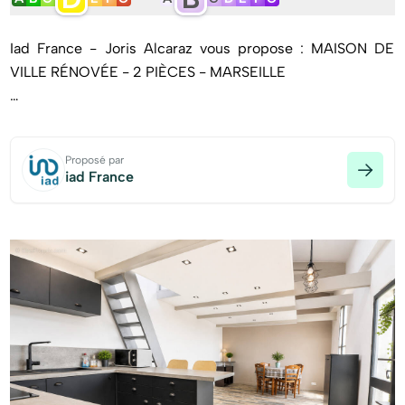
Iad France - Joris Alcaraz vous propose : MAISON DE
VILLE RÉNOVÉE - 2 PIÈCES - MARSEILLE
Située en fond d'impasse, cette charmante maison de ville
rénovée offre un espace de vie confortable et fonctionnel.
Proposé par
iad France
Cette maison de 40 m² loi Carrez et environ 80 m² au sol,
a été entièrement rénovée pour offrir tout le confort
moderne. Vous entrerez par une véranda de 15 m². Au rez-
de-chaussée, vous trouverez un séjour lumineux de 26 m²
avec cuisine équipée, une belle chambre accompagnée
d'une agréable salle d'eau.
Pour plus de rangements ou chambre d'appoint, une
mezzanine complète ce bien rare sur le secteur.
L'emplacement idéal de cette maison en plein cOEur de