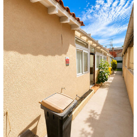
Les commodités sont facilement accessibles à pied, avec
des commerces, des restaurants et des transports en
commun à proximité immédiate.
Nombreux autres atouts à découvrir.
La presente annonce immobiliere vise 1 lot situé dans une
copropriété de 3 lots au total et ne faisant l'objet d'aucune
procédure en cours citée à l'article L. 721-1 du code de la
construction et de l'habitation. Montant moyen mensuel
de charges déclaré par le vendeur : 0¤ par mois (soit 0 ¤
annuel). Honoraires d'agence à la charge du vendeur.
La présentation d'une pièce d'identité en cours de validité
sera demandée à la visite, conformément à l'article L. 561-
5 du Code monétaire et financier. Les informations sur les
risques auxquels ce bien est exposé, y compris