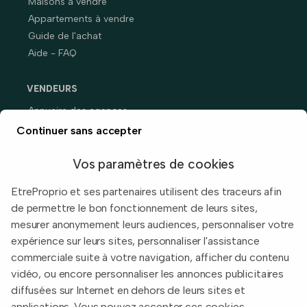
Maisons à vendre
Appartements à vendre
Guide de l'achat
Aide - FAQ
VENDEURS
Annuaire des agences
Prix immobiliers en France
Continuer sans accepter
Guide du vendeur
Vos paramètres de cookies
EtreProprio et ses partenaires utilisent des traceurs afin
de permettre le bon fonctionnement de leurs sites,
Built with
in Toulouse, France.
mesurer anonymement leurs audiences, personnaliser votre
expérience sur leurs sites, personnaliser l'assistance
Informations légales
commerciale suite à votre navigation, afficher du contenu
Conditions d'utilisation
vidéo, ou encore personnaliser les annonces publicitaires
diffusées sur Internet en dehors de leurs sites et
Politique de confidentialité
applications. Vous pouvez accepter ces cookies,