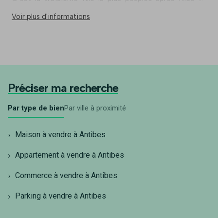
Cannes. Elle dispose d’une zone d’activités importante
Voir plus d'informations
: Sophia Antipolis, qui rassemble des entreprises de
recherche et de développement dans le secteur des
nouvelles technologies. Ses habitants, les Antibois,
étaient plus de 73 000 en 2016. Pablo Picasso, citoyen
d’honneur de la ville depuis 1957, y possède son propre
musée : le château Grimaldi devient en 1970 le musée
Préciser ma recherche
Picasso. On peut y trouver plus de 200 œuvres de
l’artiste.
Par type de bien
Par ville à proximité
Maison à vendre à Antibes
Appartement à vendre à Antibes
Commerce à vendre à Antibes
Parking à vendre à Antibes