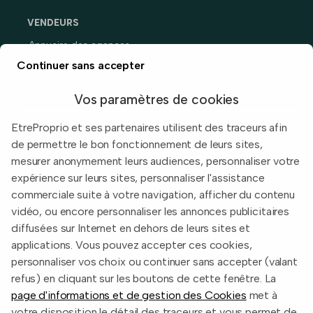
VENDEURS
Annuaire des agences
Prix immobiliers en France
Continuer sans accepter
Guide du vendeur
Vos paramètres de cookies
EtreProprio et ses partenaires utilisent des traceurs afin
de permettre le bon fonctionnement de leurs sites,
Built with
in Toulouse, France.
mesurer anonymement leurs audiences, personnaliser votre
expérience sur leurs sites, personnaliser l'assistance
Informations légales
commerciale suite à votre navigation, afficher du contenu
Conditions d'utilisation
vidéo, ou encore personnaliser les annonces publicitaires
diffusées sur Internet en dehors de leurs sites et
Politique de confidentialité
applications. Vous pouvez accepter ces cookies,
2026 EtreProprio.com
personnaliser vos choix ou continuer sans accepter (valant
refus) en cliquant sur les boutons de cette fenêtre. La
page d'informations et de gestion des Cookies
met à
votre disposition le détail des traceurs et vous permet de