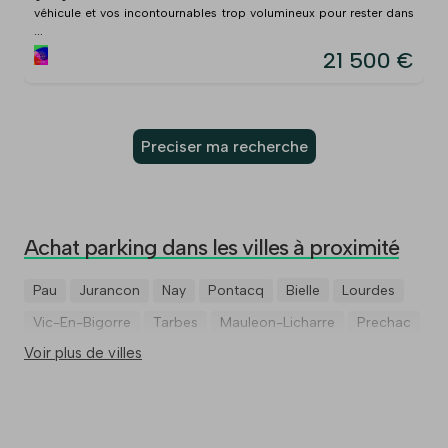
véhicule et vos incontournables trop volumineux pour rester dans
...
21 500 €
Preciser ma recherche
Achat parking dans les villes à proximité
Pau
Jurancon
Nay
Pontacq
Bielle
Lourdes
Vic-En-Bigorre
Tarbes
Mauleon-Licharre
Prechac
Voir plus de villes