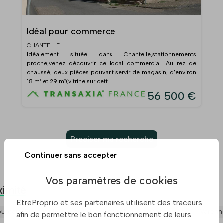
Idéal pour commerce
CHANTELLE
Idéalement située dans Chantelle,stationnements
proche,venez découvrir ce local commercial !Au rez de
chaussé, deux pièces pouvant servir de magasin, d'environ
18 m² et 29 m²(vitrine sur cett ...
56 500 €
Preciser ma recherche
Continuer sans accepter
Vos paramètres de cookies
ximité
EtreProprio et ses partenaires utilisent des traceurs
ourcain-Sur-Sioule
Ebreuil
Gannat
Cognat-Lyonne
Varenne
afin de permettre le bon fonctionnement de leurs