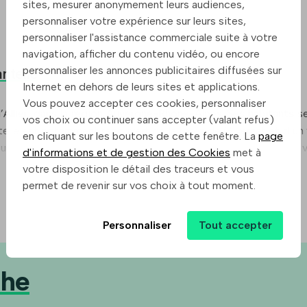
sites, mesurer anonymement leurs audiences,
personnaliser votre expérience sur leurs sites,
personnaliser l'assistance commerciale suite à votre
navigation, afficher du contenu vidéo, ou encore
personnaliser les annonces publicitaires diffusées sur
ntelle
Internet en dehors de leurs sites et applications.
Vous pouvez accepter ces cookies, personnaliser
llier, dans la région Auvergne-Rhône-Alpes. Ses habitants s
vos choix ou continuer sans accepter (valant refus)
telle est notamment recouvert de la forêt de Giverzat et d’un 
en cliquant sur les boutons de cette fenêtre. La
page
isme et l’agriculture. Chantelle est à moins de 70 km des vi
d'informations et de gestion des Cookies
met à
ntaire.
votre disposition le détail des traceurs et vous
permet de revenir sur vos choix à tout moment.
Personnaliser
Tout accepter
che