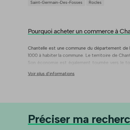
Saint-Germain-Des-Fosses
Rocles
Pourquoi acheter un commerce à Cha
Chantelle est une commune du département de l’A
1000 à habiter la commune. Le territoire de Chan
Son économie est également tournée vers le tour
accueille une école maternelle et une école éléme
Voir plus d'informations
Préciser ma recher