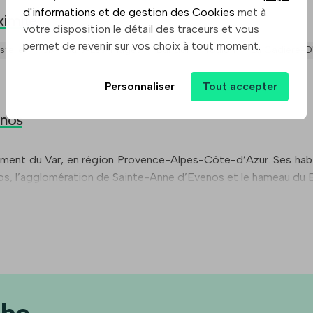
d'informations et de gestion des Cookies
met à
ximité
votre disposition le détail des traceurs et vous
permet de revenir sur vos choix à tout moment.
stellet
Six-Fours-Les-Plages
Bandol
Toulon
La Cadiere-D
Personnaliser
Tout accepter
enos
ent du Var, en région Provence-Alpes-Côte-d’Azur. Ses habi
os, l’agglomération de Sainte-Anne d’Evenos et le hameau du 