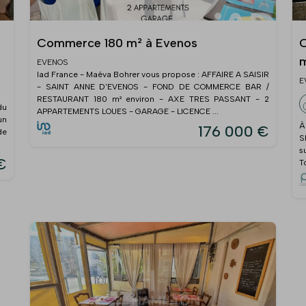
Commerce 180 m² à Evenos
O
m
EVENOS
Iad France - Maéva Bohrer vous propose : AFFAIRE A SAISIR
E
- SAINT ANNE D'EVENOS - FOND DE COMMERCE BAR /
RESTAURANT 180 m² environ - AXE TRES PASSANT - 2
du
APPARTEMENTS LOUES - GARAGE - LICENCE ...
un
À
176 000 €
de
S
s
€
T