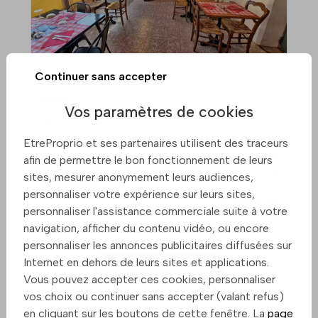
Continuer sans accepter
Fond de commerce
EVENOS
Vos paramètres de cookies
EtreProprio et ses partenaires utilisent des traceurs
Evenos, à proximité immédiate du Beausset Saisissez
l'opportunité de reprendre un établissement en activité de
afin de permettre le bon fonctionnement de leurs
restauration ou possibilité de faire une autre activité . Ce
sites, mesurer anonymement leurs audiences,
local bénéficie ...
personnaliser votre expérience sur leurs sites,
62 500 €
personnaliser l'assistance commerciale suite à votre
navigation, afficher du contenu vidéo, ou encore
personnaliser les annonces publicitaires diffusées sur
Internet en dehors de leurs sites et applications.
Preciser ma recherche
Vous pouvez accepter ces cookies, personnaliser
vos choix ou continuer sans accepter (valant refus)
en cliquant sur les boutons de cette fenêtre. La
page