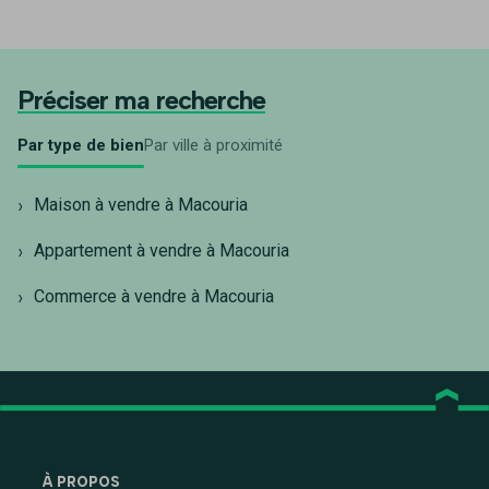
classée comme zone inondable. La ville possède deux
collèges, un lycée agricole et un établissement du
GRETA. Son activité est principalement industrielle,
agricole et touristique avec plusieurs élevages de
Préciser ma recherche
bovins allaitants. Elle est également dans la production
avicole et la polyculture. A la Carapa, on y trouve une
Par type de bien
Par ville à proximité
usine laitière, et à Macouria une miellerie.
Maison à vendre à Macouria
Appartement à vendre à Macouria
Commerce à vendre à Macouria
À PROPOS