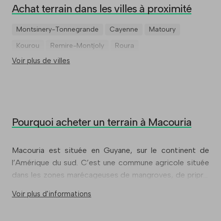
Achat terrain dans les villes à proximité
Montsinery-Tonnegrande
Cayenne
Matoury
Kourou
Remire-Montjoly
Roura
Voir plus de villes
Pourquoi acheter un terrain à Macouria
Macouria est située en Guyane, sur le continent de
l’Amérique du sud. C’est une commune agricole située
dans les zones marécageuses de mangroves, de pripris
et de savanes. Ses habitants se nomment les
Voir plus d'informations
Macouriens, et étaient au nombre de 11 719 en 2015.
Pendant la grande saison des pluies, Macouria est