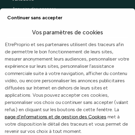
Annuaire des agences
Prix immobiliers en France
Continuer sans accepter
Guide du vendeur
Vos paramètres de cookies
EtreProprio et ses partenaires utilisent des traceurs afin
de permettre le bon fonctionnement de leurs sites,
Built with
in Toulouse, France.
mesurer anonymement leurs audiences, personnaliser votre
expérience sur leurs sites, personnaliser l'assistance
Informations légales
commerciale suite à votre navigation, afficher du contenu
Conditions d'utilisation
vidéo, ou encore personnaliser les annonces publicitaires
diffusées sur Internet en dehors de leurs sites et
Politique de confidentialité
applications. Vous pouvez accepter ces cookies,
2026 EtreProprio.com
personnaliser vos choix ou continuer sans accepter (valant
refus) en cliquant sur les boutons de cette fenêtre. La
page d'informations et de gestion des Cookies
met à
votre disposition le détail des traceurs et vous permet de
revenir sur vos choix à tout moment.