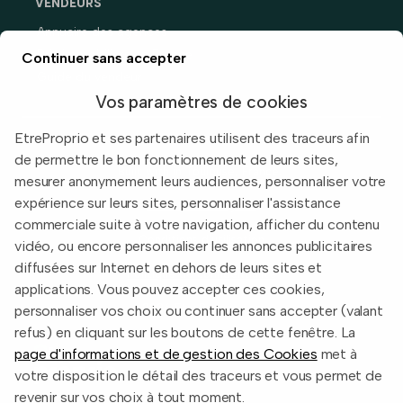
VENDEURS
Annuaire des agences
Prix immobiliers en France
Continuer sans accepter
Guide du vendeur
Vos paramètres de cookies
EtreProprio et ses partenaires utilisent des traceurs afin
de permettre le bon fonctionnement de leurs sites,
Built with
in Toulouse, France.
mesurer anonymement leurs audiences, personnaliser votre
expérience sur leurs sites, personnaliser l'assistance
Informations légales
commerciale suite à votre navigation, afficher du contenu
Conditions d'utilisation
vidéo, ou encore personnaliser les annonces publicitaires
diffusées sur Internet en dehors de leurs sites et
Politique de confidentialité
applications. Vous pouvez accepter ces cookies,
2026 EtreProprio.com
personnaliser vos choix ou continuer sans accepter (valant
refus) en cliquant sur les boutons de cette fenêtre. La
page d'informations et de gestion des Cookies
met à
votre disposition le détail des traceurs et vous permet de
revenir sur vos choix à tout moment.