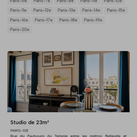
Paris-6e
Paris-7e
Paris-8e
Paris-9e
Paris-10e
Paris-11e
Paris-12e
Paris-13e
Paris-14e
Paris-15e
Paris-16e
Paris-17e
Paris-18e
Paris-19e
Paris-20e
Studio de 23m²
PARIS-10E
Rue du Faubourg du Temple entre les métros Belleville et