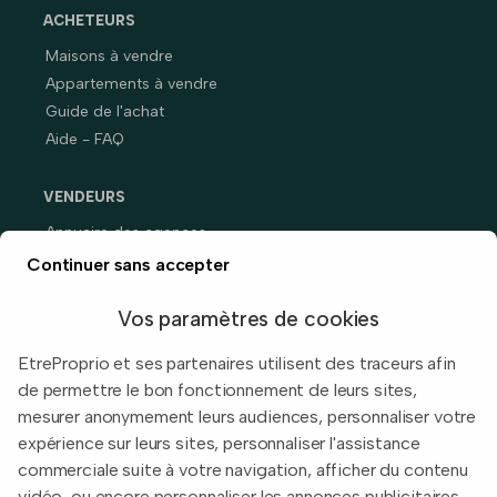
ACHETEURS
Maisons à vendre
Appartements à vendre
Guide de l'achat
Aide - FAQ
VENDEURS
Annuaire des agences
Prix immobiliers en France
Continuer sans accepter
Guide du vendeur
Vos paramètres de cookies
EtreProprio et ses partenaires utilisent des traceurs afin
de permettre le bon fonctionnement de leurs sites,
Built with
in Toulouse, France.
mesurer anonymement leurs audiences, personnaliser votre
expérience sur leurs sites, personnaliser l'assistance
Informations légales
commerciale suite à votre navigation, afficher du contenu
Conditions d'utilisation
vidéo, ou encore personnaliser les annonces publicitaires