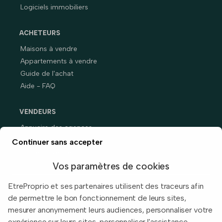
Logiciels immobiliers
ACHETEURS
Maisons à vendre
Appartements à vendre
Guide de l'achat
Aide - FAQ
VENDEURS
Annuaire des agences
Prix immobiliers en France
Continuer sans accepter
Guide du vendeur
Vos paramètres de cookies
EtreProprio et ses partenaires utilisent des traceurs afin
de permettre le bon fonctionnement de leurs sites,
Built with
in Toulouse, France.
mesurer anonymement leurs audiences, personnaliser votre
expérience sur leurs sites, personnaliser l'assistance