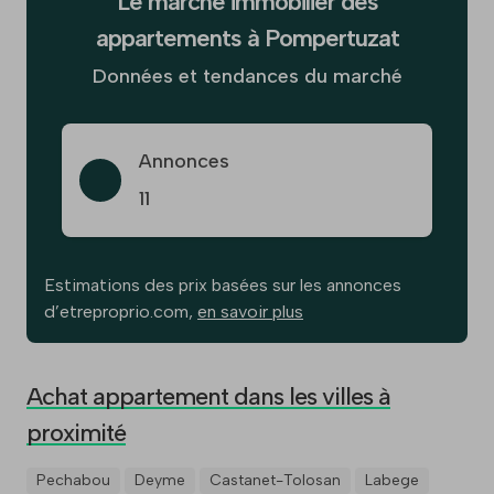
Le marché immobilier des
appartements à Pompertuzat
Données et tendances du marché
Annonces
11
Estimations des prix basées sur les annonces
d’etreproprio.com,
en savoir plus
Achat appartement dans les villes à
proximité
Pechabou
Deyme
Castanet-Tolosan
Labege