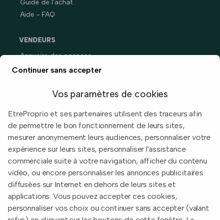
Guide de l'achat
Aide - FAQ
VENDEURS
Annuaire des agences
Prix immobiliers en France
Continuer sans accepter
Guide du vendeur
Vos paramètres de cookies
EtreProprio et ses partenaires utilisent des traceurs afin
de permettre le bon fonctionnement de leurs sites,
Built with
in Toulouse, France.
mesurer anonymement leurs audiences, personnaliser votre
expérience sur leurs sites, personnaliser l'assistance
Informations légales
commerciale suite à votre navigation, afficher du contenu
Conditions d'utilisation
vidéo, ou encore personnaliser les annonces publicitaires
diffusées sur Internet en dehors de leurs sites et
Politique de confidentialité
applications. Vous pouvez accepter ces cookies,
2026 EtreProprio.com
personnaliser vos choix ou continuer sans accepter (valant
refus) en cliquant sur les boutons de cette fenêtre. La