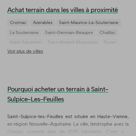
Achat terrain dans les villes à proximité
Cromac
Azerables
Saint-Maurice-La-Souterraine
La Souterraine
Saint-Germain-Beaupre
Chaillac
Saint-Sebastien
Saint-Amand-Magnazeix
Dunet
Voir plus de villes
Saint-Priest-La-Feuille
Pourquoi acheter un terrain à Saint-
Sulpice-Les-Feuilles
Saint-Sulpice-les-Feuilles est située en Haute-Vienne,
en région Nouvelle-Aquitaine. La ville, limitrophe avec la
Creuse, compte plus de 1200 habitants. C’est une