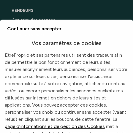
VENDEURS
Annuaire des agences
Prix immobiliers en France
Continuer sans accepter
Guide du vendeur
Vos paramètres de cookies
EtreProprio et ses partenaires utilisent des traceurs afin
de permettre le bon fonctionnement de leurs sites,
Built with
in Toulouse, France.
mesurer anonymement leurs audiences, personnaliser votre
expérience sur leurs sites, personnaliser l'assistance
Informations légales
commerciale suite à votre navigation, afficher du contenu
Conditions d'utilisation
vidéo, ou encore personnaliser les annonces publicitaires
diffusées sur Internet en dehors de leurs sites et
Politique de confidentialité
applications. Vous pouvez accepter ces cookies,
2026 EtreProprio.com
personnaliser vos choix ou continuer sans accepter (valant
refus) en cliquant sur les boutons de cette fenêtre. La
page d'informations et de gestion des Cookies
met à