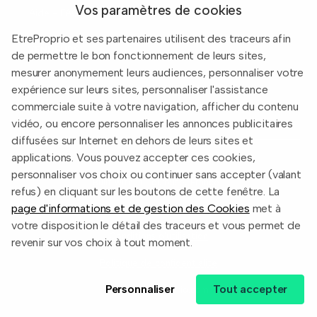
Vos paramètres de cookies
Aide - FAQ
EtreProprio et ses partenaires utilisent des traceurs afin
VENDEURS
de permettre le bon fonctionnement de leurs sites,
mesurer anonymement leurs audiences, personnaliser votre
Annuaire des agences
expérience sur leurs sites, personnaliser l'assistance
Prix immobiliers en France
commerciale suite à votre navigation, afficher du contenu
Guide du vendeur
vidéo, ou encore personnaliser les annonces publicitaires
diffusées sur Internet en dehors de leurs sites et
applications. Vous pouvez accepter ces cookies,
personnaliser vos choix ou continuer sans accepter (valant
Built with
in Toulouse, France.
refus) en cliquant sur les boutons de cette fenêtre. La
page d'informations et de gestion des Cookies
met à
Informations légales
votre disposition le détail des traceurs et vous permet de
Conditions d'utilisation
revenir sur vos choix à tout moment.
Politique de confidentialité
Personnaliser
Tout accepter
2026 EtreProprio.com