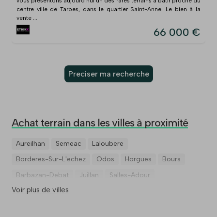
vous présentons aujourd’hui un des rares terrains à bâtir proche du
centre ville de Tarbes, dans le quartier Saint-Anne. Le bien à la
vente ...
66 000 €
Preciser ma recherche
Achat terrain dans les villes à proximité
Aureilhan
Semeac
Laloubere
Borderes-Sur-L'echez
Odos
Horgues
Bours
Barbazan-Debat
Juillan
Salles-Adour
Voir plus de villes