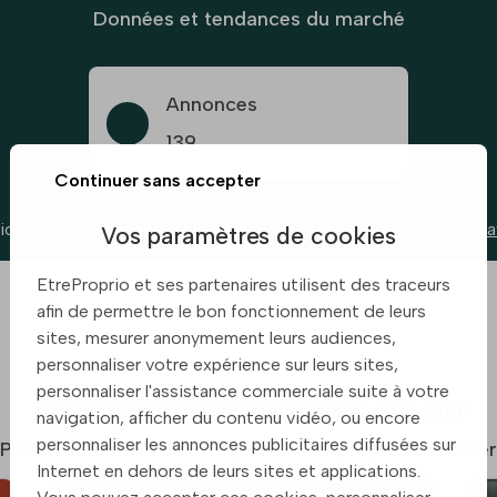
Données et tendances du marché
Annonces
139
Continuer sans accepter
ions des prix basées sur les annonces d’etreproprio.com,
en sa
Vos paramètres de cookies
EtreProprio et ses partenaires utilisent des traceurs
afin de permettre le bon fonctionnement de leurs
sites, mesurer anonymement leurs audiences,
personnaliser votre expérience sur leurs sites,
personnaliser l'assistance commerciale suite à votre
Agences immobilières à Theoule-Sur-Mer
navigation, afficher du contenu vidéo, ou encore
personnaliser les annonces publicitaires diffusées sur
Partenaires de confiance pour votre projet immobilier
Internet en dehors de leurs sites et applications.