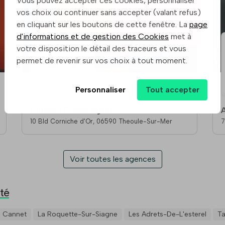
Vous pouvez accepter ces cookies, personnaliser
vos choix ou continuer sans accepter (valant refus)
en cliquant sur les boutons de cette fenêtre. La
page
d'informations et de gestion des Cookies
met à
votre disposition le détail des traceurs et vous
permet de revenir sur vos choix à tout moment.
Personnaliser
Tout accepter
Chrisma Estate Agents
10 Bld Corniche d'Or, 06590 Theoule-Sur-Mer
7
S
Voir toutes les agences
té
e Cannet
La Roquette-Sur-Siagne
Les Adrets-De-L'esterel
T