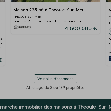
Maison 235 m² à Theoule-Sur-Mer
V
F
THEOULE-SUR-MER
Pour plus d'informations veuillez nous contacter.
T
4 500 000 €
té
D
la
à
in
c
M
€
Voir plus d'annonces
Affichage de 3 sur 139 propriétes
 marché immobilier des maisons à Theoule-Sur-