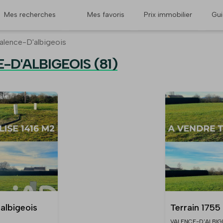
Mes recherches
Mes favoris
Prix immobilier
Gu
alence-D'albigeois
E-D'ALBIGEOIS (81)
albigeois
Terrain 1755
VALENCE-D'ALBIG