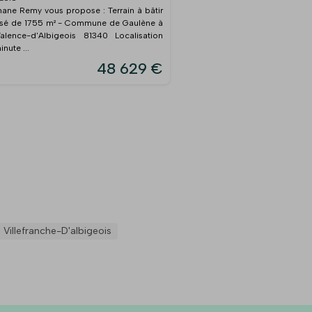
hane Remy vous propose : Terrain à bâtir
lisé de 1755 m² - Commune de Gaulène à
lence-d'Albigeois 81340 Localisation
inute ...
48 629 €
Villefranche-D'albigeois