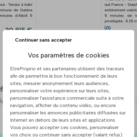
 : Terrain à bâtir
Iad France - Step
commune de Galène
entièrement viabi
minutes d'AlbiÀ 5
5 minutes de Va
privilégiée : À 25 m
39 815 €
Continuer sans accepter
Vos paramètres de cookies
Preciser ma recherche
EtreProprio et ses partenaires utilisent des traceurs
afin de permettre le bon fonctionnement de leurs
sites, mesurer anonymement leurs audiences,
té
personnaliser votre expérience sur leurs sites,
personnaliser l'assistance commerciale suite à votre
Tanus
La Bastide-Solages
Curvalle
Le Fraysse
Valderies
navigation, afficher du contenu vidéo, ou encore
personnaliser les annonces publicitaires diffusées sur
Internet en dehors de leurs sites et applications.
Vous pouvez accepter ces cookies, personnaliser
vos choix ou continuer sans accepter (valant refus)