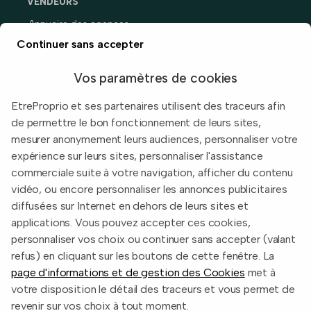
VENDEURS
Annuaire des agences
Prix immobiliers en France
Continuer sans accepter
Guide du vendeur
Vos paramètres de cookies
EtreProprio et ses partenaires utilisent des traceurs afin
de permettre le bon fonctionnement de leurs sites,
Built with
in Toulouse, France.
mesurer anonymement leurs audiences, personnaliser votre
expérience sur leurs sites, personnaliser l'assistance
Informations légales
commerciale suite à votre navigation, afficher du contenu
Conditions d'utilisation
vidéo, ou encore personnaliser les annonces publicitaires
diffusées sur Internet en dehors de leurs sites et
Politique de confidentialité
applications. Vous pouvez accepter ces cookies,
2026 EtreProprio.com
personnaliser vos choix ou continuer sans accepter (valant
refus) en cliquant sur les boutons de cette fenêtre. La
page d'informations et de gestion des Cookies
met à
votre disposition le détail des traceurs et vous permet de
revenir sur vos choix à tout moment.