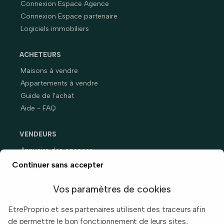
Connexion Espace Agence
Connexion Espace partenaire
Logiciels immobiliers
ACHETEURS
Maisons à vendre
Appartements à vendre
Guide de l'achat
Aide - FAQ
VENDEURS
Annuaire des agences
Prix immobiliers en France
Continuer sans accepter
Guide du vendeur
Vos paramètres de cookies
EtreProprio et ses partenaires utilisent des traceurs afin
de permettre le bon fonctionnement de leurs sites,