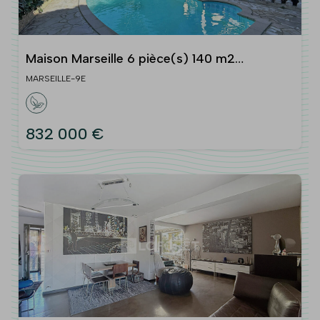
Maison Marseille 6 pièce(s) 140 m2
Résidence Les Hauts de Mazargues
MARSEILLE-9E
832 000 €