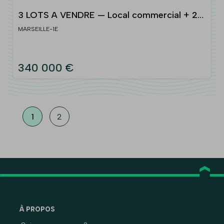
3 LOTS A VENDRE — Local commercial + 2
appartements — 55 rue Tapis Vert, 13001
MARSEILLE-1E
Marseille
340 000 €
1
2
À PROPOS