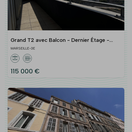
Grand T2 avec Balcon - Dernier Étage -
Résidence Neuve - Vue Dégagée - Marseille
MARSEILLE-3E
13003
115 000 €