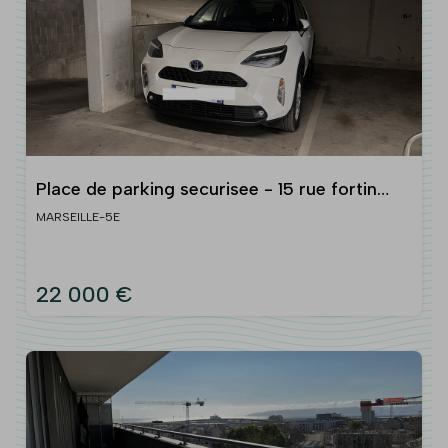
Place de parking securisee - 15 rue fortin
13005 marseille secteur timone
MARSEILLE-5E
22 000 €