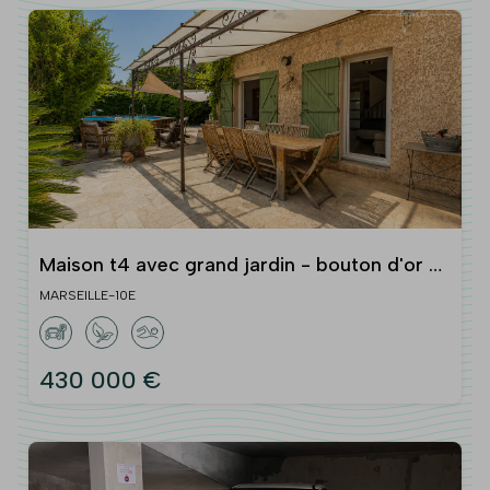
Maison t4 avec grand jardin - bouton d'or -
chemin des prud'hommes 13010 marseille
MARSEILLE-10E
430 000 €