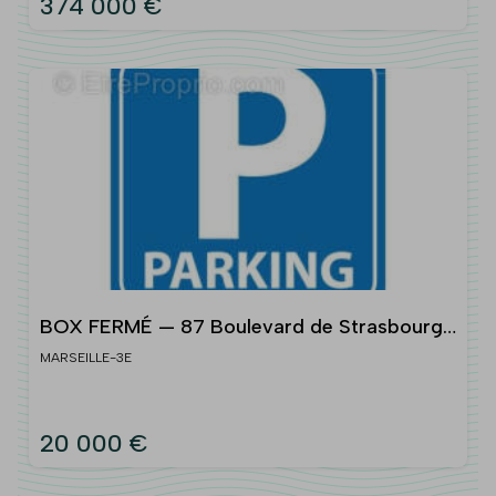
374 000 €
BOX FERMÉ — 87 Boulevard de Strasbourg,
13003 Marseille
MARSEILLE-3E
20 000 €