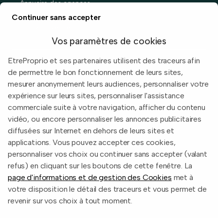
Annuaire des agences
Prix immobiliers en France
Continuer sans accepter
Guide du vendeur
Vos paramètres de cookies
EtreProprio et ses partenaires utilisent des traceurs afin
de permettre le bon fonctionnement de leurs sites,
Built with
in Toulouse, France.
mesurer anonymement leurs audiences, personnaliser votre
expérience sur leurs sites, personnaliser l'assistance
Informations légales
commerciale suite à votre navigation, afficher du contenu
Conditions d'utilisation
vidéo, ou encore personnaliser les annonces publicitaires
diffusées sur Internet en dehors de leurs sites et
Politique de confidentialité
applications. Vous pouvez accepter ces cookies,
2026 EtreProprio.com
personnaliser vos choix ou continuer sans accepter (valant
refus) en cliquant sur les boutons de cette fenêtre. La
page d'informations et de gestion des Cookies
met à
votre disposition le détail des traceurs et vous permet de
revenir sur vos choix à tout moment.