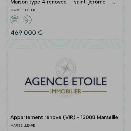
Maison type 4 rénovée — saint-jérôme —
jardin sud
MARSEILLE-13E
469 000 €
Appartement rénové (VIR) - 13008 Marseille
MARSEILLE-9E