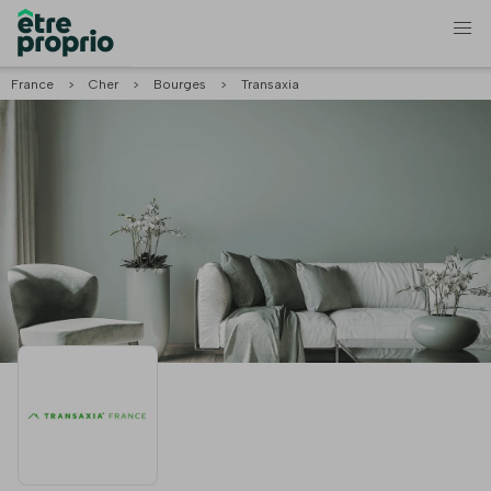
France
>
Cher
>
Bourges
>
Transaxia