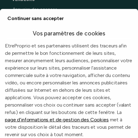
Annuaire des agences
Prix immobiliers en France
Continuer sans accepter
Guide du vendeur
Vos paramètres de cookies
EtreProprio et ses partenaires utilisent des traceurs afin
de permettre le bon fonctionnement de leurs sites,
Built with
in Toulouse, France.
mesurer anonymement leurs audiences, personnaliser votre
expérience sur leurs sites, personnaliser l'assistance
Informations légales
commerciale suite à votre navigation, afficher du contenu
Conditions d'utilisation
vidéo, ou encore personnaliser les annonces publicitaires
diffusées sur Internet en dehors de leurs sites et
Politique de confidentialité
applications. Vous pouvez accepter ces cookies,
2026 EtreProprio.com
personnaliser vos choix ou continuer sans accepter (valant
refus) en cliquant sur les boutons de cette fenêtre. La
page d'informations et de gestion des Cookies
met à
votre disposition le détail des traceurs et vous permet de
revenir sur vos choix à tout moment.