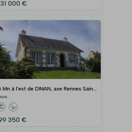
31 000 €
5 Mn à l'est de DINAN, axe Rennes Saint
alo
INAN
99 350 €