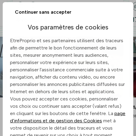
Continuer sans accepter
496 850 €
1
Vos paramètres de cookies
EtreProprio et ses partenaires utilisent des traceurs
afin de permettre le bon fonctionnement de leurs
sites, mesurer anonymement leurs audiences,
personnaliser votre expérience sur leurs sites,
personnaliser l'assistance commerciale suite à votre
navigation, afficher du contenu vidéo, ou encore
personnaliser les annonces publicitaires diffusées sur
Internet en dehors de leurs sites et applications.
Vous pouvez accepter ces cookies, personnaliser
vos choix ou continuer sans accepter (valant refus)
Centre historique dinan
A
en cliquant sur les boutons de cette fenêtre. La
page
DINAN
B
d'informations et de gestion des Cookies
met à
votre disposition le détail des traceurs et vous
permet de revenir sur vos choix à tout moment.