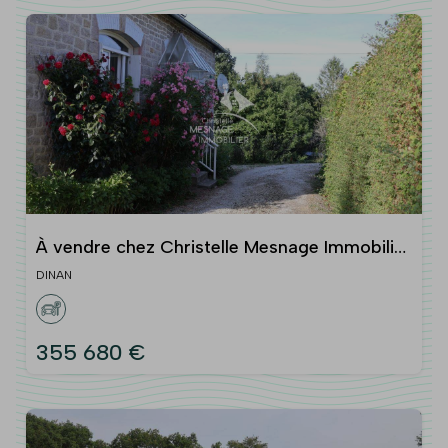
À vendre chez Christelle Mesnage Immobilier
- DINAN proche
DINAN
355 680 €