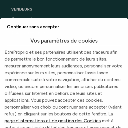
VENDEURS
Annuaire des agences
Prix immobiliers en France
Continuer sans accepter
Guide du vendeur
Vos paramètres de cookies
EtreProprio et ses partenaires utilisent des traceurs afin
de permettre le bon fonctionnement de leurs sites,
Built with
in Toulouse, France.
mesurer anonymement leurs audiences, personnaliser votre
expérience sur leurs sites, personnaliser l'assistance
Informations légales
commerciale suite à votre navigation, afficher du contenu
Conditions d'utilisation
vidéo, ou encore personnaliser les annonces publicitaires
diffusées sur Internet en dehors de leurs sites et
Politique de confidentialité
applications. Vous pouvez accepter ces cookies,
2026 EtreProprio.com
personnaliser vos choix ou continuer sans accepter (valant
refus) en cliquant sur les boutons de cette fenêtre. La
page d'informations et de gestion des Cookies
met à
votre disposition le détail des traceurs et vous permet de