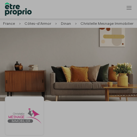
France
>
Côtes-d'Armor
>
Dinan
>
Christelle Mesnage Immobilier