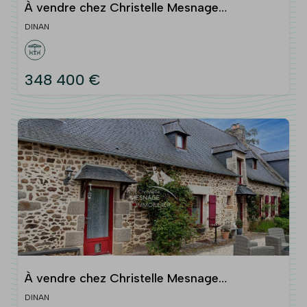
À vendre chez Christelle Mesnage
Immobilier, DINAN CENTRE-VI
DINAN
348 400 €
À vendre chez Christelle Mesnage
Immobilier, aux portes imm
DINAN