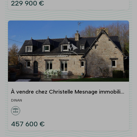
229 900 €
À vendre chez Christelle Mesnage immobilier
: Axe Dinan-Lamb
DINAN
457 600 €