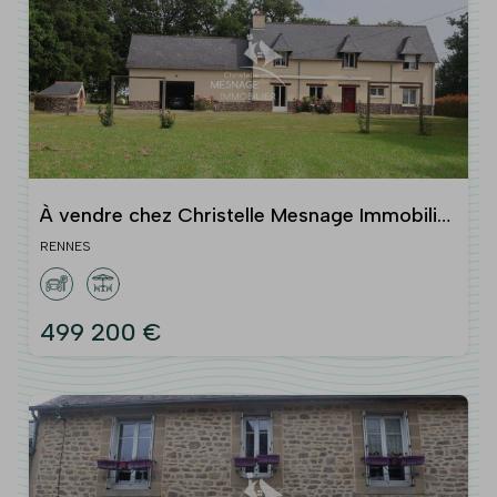
À vendre chez Christelle Mesnage Immobilier
- A 15min de Ren
RENNES
499 200 €