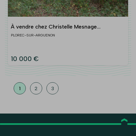
À vendre chez Christelle Mesnage
immobilier. VAL-D'ARGUENON
PLOREC-SUR-ARGUENON
10 000 €
1
2
3