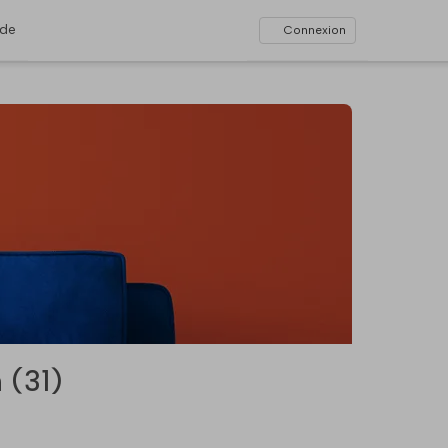
ide
Connexion
 (31)