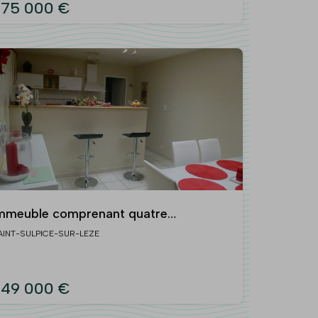
75 000 €
mmeuble comprenant quatre
ppartements et un local commercial
AINT-SULPICE-SUR-LEZE
49 000 €