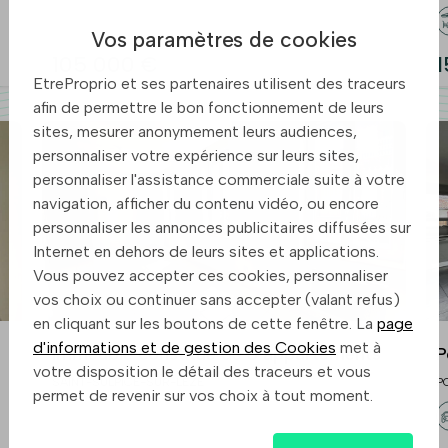
humaine
Vos paramètres de cookies
105 000 €
1
EtreProprio et ses partenaires utilisent des traceurs
afin de permettre le bon fonctionnement de leurs
sites, mesurer anonymement leurs audiences,
personnaliser votre expérience sur leurs sites,
personnaliser l'assistance commerciale suite à votre
navigation, afficher du contenu vidéo, ou encore
personnaliser les annonces publicitaires diffusées sur
Internet en dehors de leurs sites et applications.
Vous pouvez accepter ces cookies, personnaliser
vos choix ou continuer sans accepter (valant refus)
en cliquant sur les boutons de cette fenêtre. La
page
d'informations et de gestion des Cookies
met à
Immeuble constitué de 5 appartements
P
votre disposition le détail des traceurs et vous
j
SAINT-SULPICE-SUR-LEZE
P
permet de revenir sur vos choix à tout moment.