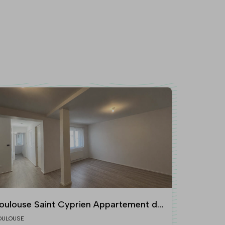
oulouse Saint Cyprien Appartement de
ype 2 en dernier étage
OULOUSE