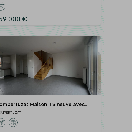
59 000 €
ompertuzat Maison T3 neuve avec
ardin et deux parkings
OMPERTUZAT