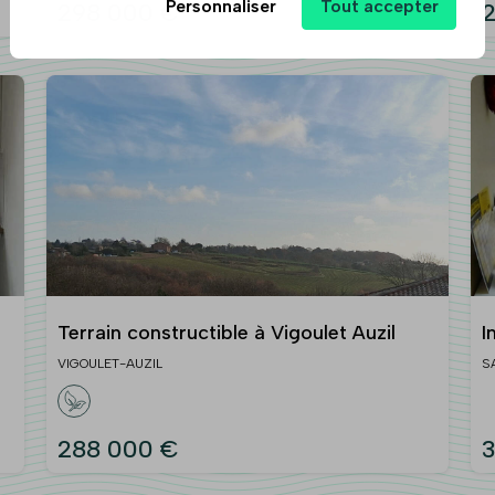
Personnaliser
Tout accepter
298 000 €
2
Terrain constructible à Vigoulet Auzil
I
a
VIGOULET-AUZIL
S
288 000 €
3