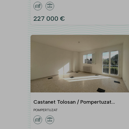
parking et cave
227 000 €
Castanet Tolosan / Pompertuzat
Appartement de type 4 avec deux
POMPERTUZAT
terrasses et garage