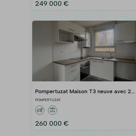
249 000 €
Pompertuzat Maison T3 neuve avec 2
parkings et jardin
POMPERTUZAT
260 000 €