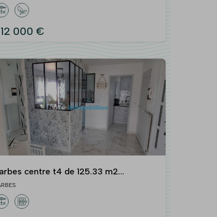
uit a l'etage sur 3000 m2 de terrain
12 000 €
arbes centre t4 de 125.33 m2
ntierement renove avec balcon filant
ARBES