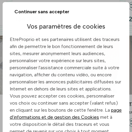
n
Continuer sans accepter
134 375 €
2
Vos paramètres de cookies
EtreProprio et ses partenaires utilisent des traceurs
afin de permettre le bon fonctionnement de leurs
sites, mesurer anonymement leurs audiences,
personnaliser votre expérience sur leurs sites,
personnaliser l'assistance commerciale suite à votre
navigation, afficher du contenu vidéo, ou encore
personnaliser les annonces publicitaires diffusées sur
Internet en dehors de leurs sites et applications.
Vous pouvez accepter ces cookies, personnaliser
vos choix ou continuer sans accepter (valant refus)
Tarbes t3 plein sud, 3ième etage avec
T
en cliquant sur les boutons de cette fenêtre. La
page
ascenseur quartier henri iv avec garage
e
TARBES
T
d'informations et de gestion des Cookies
met à
ferme
votre disposition le détail des traceurs et vous
permet de revenir sur vos choix à tout moment.