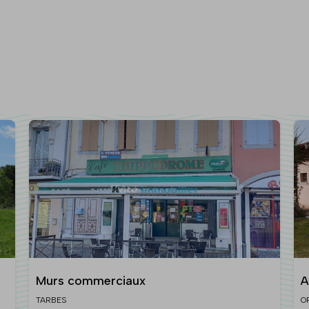
Murs commerciaux
A
a
TARBES
O