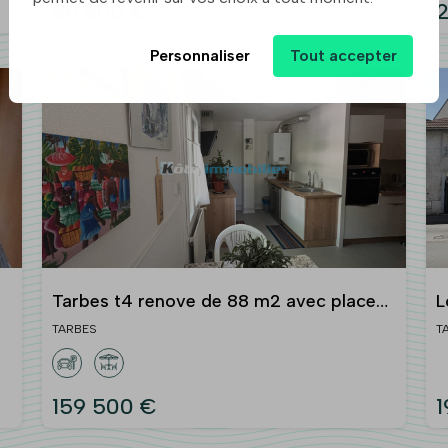
86 800 €
2
Personnaliser
Tout accepter
Tarbes t4 renove de 88 m2 avec place
L
de parking privee
TARBES
T
159 500 €
1