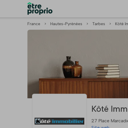
France
>
Hautes-Pyrénées
>
Tarbes
>
Kôté I
Kôté Immo
27 Place Marcadi
Site web