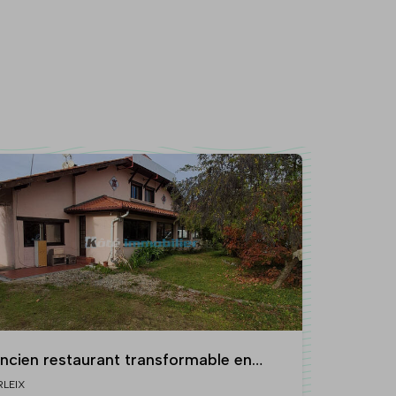
ncien restaurant transformable en
ppartements ou habitation avec espace
RLEIX