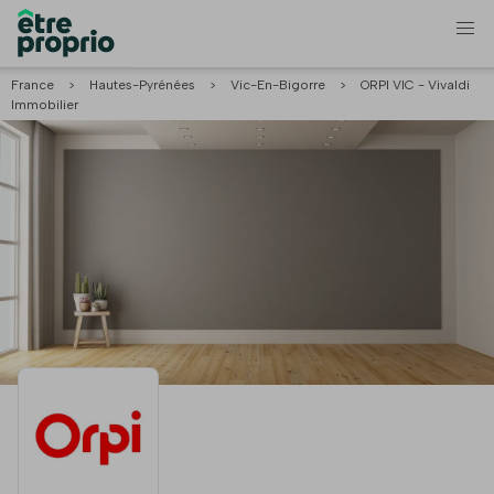
France
>
Hautes-Pyrénées
>
Vic-En-Bigorre
>
ORPI VIC - Vivaldi
Immobilier