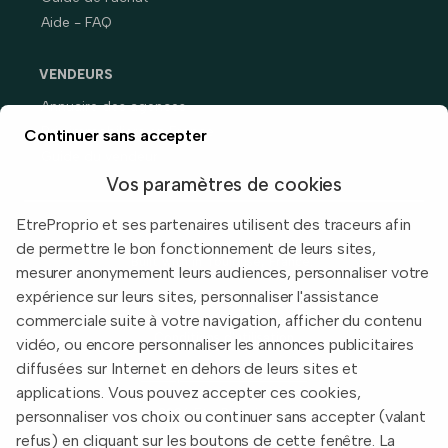
Aide - FAQ
VENDEURS
Annuaire des agences
Prix immobiliers en France
Continuer sans accepter
Guide du vendeur
Vos paramètres de cookies
EtreProprio et ses partenaires utilisent des traceurs afin
de permettre le bon fonctionnement de leurs sites,
Built with
in Toulouse, France.
mesurer anonymement leurs audiences, personnaliser votre
expérience sur leurs sites, personnaliser l'assistance
Informations légales
commerciale suite à votre navigation, afficher du contenu
Conditions d'utilisation
vidéo, ou encore personnaliser les annonces publicitaires
diffusées sur Internet en dehors de leurs sites et
Politique de confidentialité
applications. Vous pouvez accepter ces cookies,
2026 EtreProprio.com
personnaliser vos choix ou continuer sans accepter (valant
refus) en cliquant sur les boutons de cette fenêtre. La