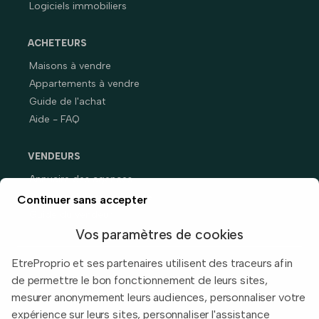
Logiciels immobiliers
ACHETEURS
Maisons à vendre
Appartements à vendre
Guide de l'achat
Aide - FAQ
VENDEURS
Annuaire des agences
Prix immobiliers en France
Continuer sans accepter
Guide du vendeur
Vos paramètres de cookies
EtreProprio et ses partenaires utilisent des traceurs afin
de permettre le bon fonctionnement de leurs sites,
Built with
in Toulouse, France.
mesurer anonymement leurs audiences, personnaliser votre
expérience sur leurs sites, personnaliser l'assistance
Informations légales