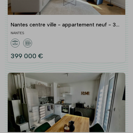
Nantes centre ville - appartement neuf - 3
chambres
NANTES
399 000 €