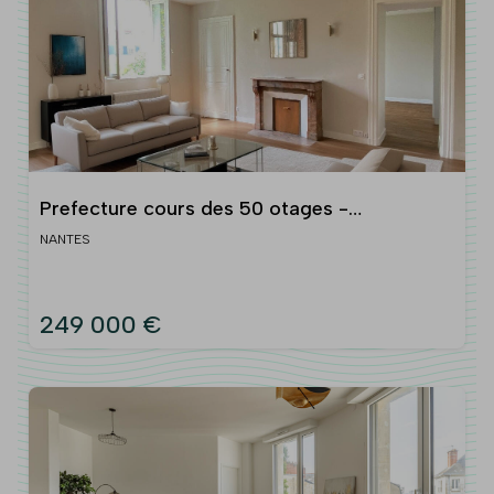
Prefecture cours des 50 otages -
appartement t2 bis
NANTES
249 000 €