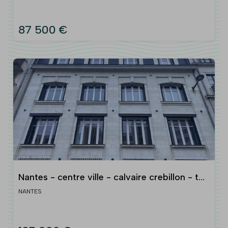
87 500 €
Nantes - centre ville - calvaire crebillon - t2
de 58 m2
NANTES