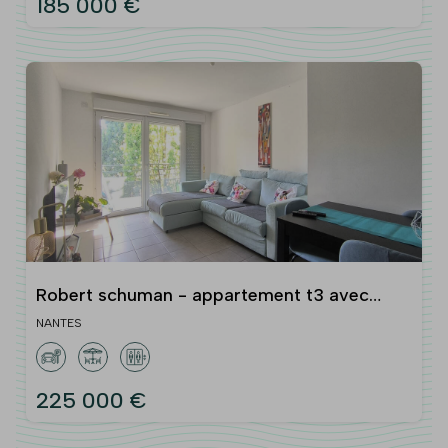
185 000 €
Robert schuman - appartement t3 avec
balcon et parking
NANTES
225 000 €