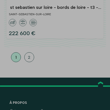
st sebastien sur loire - bords de loire - t3 -
balcon et stationnement
SAINT-SEBASTIEN-SUR-LOIRE
222 600 €
1
2
À PROPOS