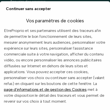
Annuaire des agences
Prix immobiliers en France
Continuer sans accepter
Guide du vendeur
Vos paramètres de cookies
EtreProprio et ses partenaires utilisent des traceurs afin
de permettre le bon fonctionnement de leurs sites,
Built with
in Toulouse, France.
mesurer anonymement leurs audiences, personnaliser votre
expérience sur leurs sites, personnaliser l'assistance
Informations légales
commerciale suite à votre navigation, afficher du contenu
Conditions d'utilisation
vidéo, ou encore personnaliser les annonces publicitaires
diffusées sur Internet en dehors de leurs sites et
Politique de confidentialité
applications. Vous pouvez accepter ces cookies,
2026 EtreProprio.com
personnaliser vos choix ou continuer sans accepter (valant
refus) en cliquant sur les boutons de cette fenêtre. La
page d'informations et de gestion des Cookies
met à
votre disposition le détail des traceurs et vous permet de
revenir sur vos choix à tout moment.