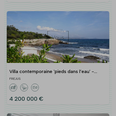
Villa contemporaine 'pieds dans l’eau' -
Saint-Aygulf (Fréjus, Var) - Fort potentiel
FREJUS
locatif
4 200 000 €