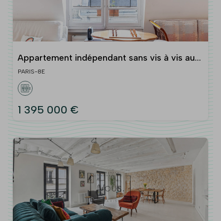
Appartement indépendant sans vis à vis au
6ème et dernier étage (Paris VIIIe)
PARIS-8E
1 395 000 €