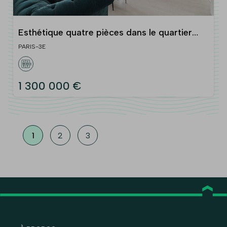
Esthétique quatre pièces dans le quartier
des Enfants-Rouges (Paris IIIe)
PARIS-3E
1 300 000 €
1
2
3