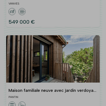
Hauts-de-Seine)
VANVES
549 000 €
Maison familiale neuve avec jardin verdoyant
et terrasse (Pantin / Les Lilas)
PANTIN