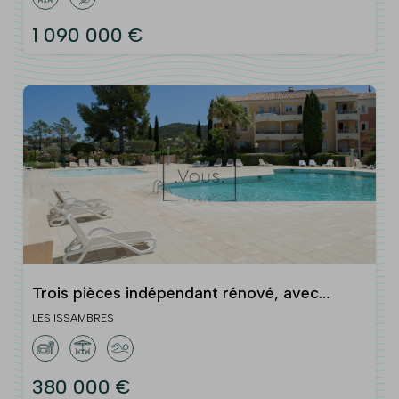
1 090 000 €
Trois pièces indépendant rénové, avec
terrasse et vue dégagée. Résidence avec
LES ISSAMBRES
piscines (Les Issambres, Roquebr
380 000 €