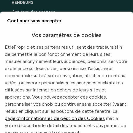
VENDEURS
Annuaire des agences
Prix immobiliers en France
Continuer sans accepter
Guide du vendeur
Vos paramètres de cookies
EtreProprio et ses partenaires utilisent des traceurs afin
de permettre le bon fonctionnement de leurs sites,
Built with
in Toulouse, France.
mesurer anonymement leurs audiences, personnaliser votre
expérience sur leurs sites, personnaliser l'assistance
Informations légales
commerciale suite à votre navigation, afficher du contenu
Conditions d'utilisation
vidéo, ou encore personnaliser les annonces publicitaires
diffusées sur Internet en dehors de leurs sites et
Politique de confidentialité
applications. Vous pouvez accepter ces cookies,
2026 EtreProprio.com
personnaliser vos choix ou continuer sans accepter (valant
refus) en cliquant sur les boutons de cette fenêtre. La
page d'informations et de gestion des Cookies
met à
votre disposition le détail des traceurs et vous permet de
revenir sur vos choix à tout moment.