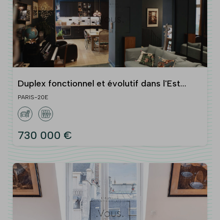
Duplex fonctionnel et évolutif dans l'Est
parisien (Paris XXe)
PARIS-20E
730 000 €