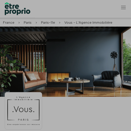
France
>
Paris
>
Paris-11e
>
Vous - L'Agence Immobilière