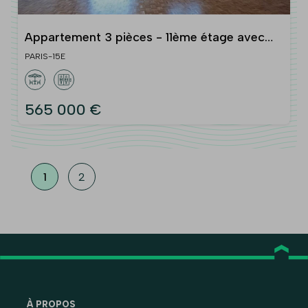
Appartement 3 pièces - 11ème étage avec
asc. - vue Tour Eiffel
PARIS-15E
565 000 €
1
2
À PROPOS