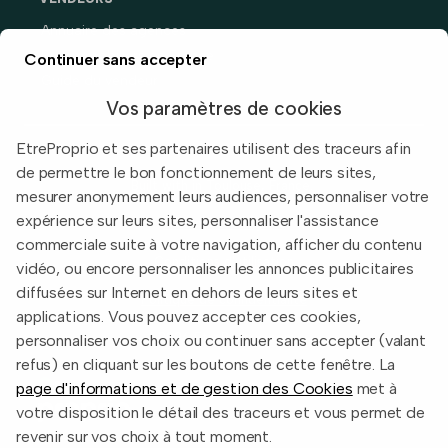
Annuaire des agences
Prix immobiliers en France
Continuer sans accepter
Guide du vendeur
Vos paramètres de cookies
EtreProprio et ses partenaires utilisent des traceurs afin
de permettre le bon fonctionnement de leurs sites,
Built with
in Toulouse, France.
mesurer anonymement leurs audiences, personnaliser votre
expérience sur leurs sites, personnaliser l'assistance
Informations légales
commerciale suite à votre navigation, afficher du contenu
Conditions d'utilisation
vidéo, ou encore personnaliser les annonces publicitaires
diffusées sur Internet en dehors de leurs sites et
Politique de confidentialité
applications. Vous pouvez accepter ces cookies,
2026 EtreProprio.com
personnaliser vos choix ou continuer sans accepter (valant
refus) en cliquant sur les boutons de cette fenêtre. La
page d'informations et de gestion des Cookies
met à
votre disposition le détail des traceurs et vous permet de
revenir sur vos choix à tout moment.