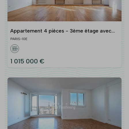
Appartement 4 pièces - 3ème étage avec
ascenseur -
PARIS-10E
1 015 000 €