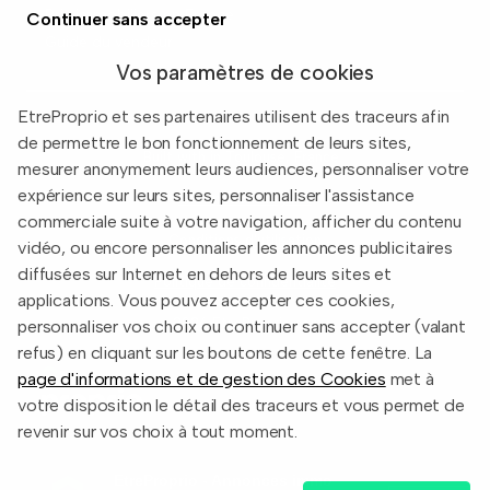
Prix immobiliers en France
Continuer sans accepter
Guide du vendeur
Vos paramètres de cookies
EtreProprio et ses partenaires utilisent des traceurs afin
de permettre le bon fonctionnement de leurs sites,
Built with
in Toulouse, France.
mesurer anonymement leurs audiences, personnaliser votre
expérience sur leurs sites, personnaliser l'assistance
Informations légales
commerciale suite à votre navigation, afficher du contenu
Conditions d'utilisation
vidéo, ou encore personnaliser les annonces publicitaires
diffusées sur Internet en dehors de leurs sites et
Politique de confidentialité
applications. Vous pouvez accepter ces cookies,
2026 EtreProprio.com
personnaliser vos choix ou continuer sans accepter (valant
refus) en cliquant sur les boutons de cette fenêtre. La
page d'informations et de gestion des Cookies
met à
votre disposition le détail des traceurs et vous permet de
revenir sur vos choix à tout moment.
EtreProprio - Annonces immo