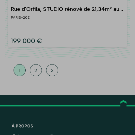
Rue d'Orfila, STUDIO rénové de 21,34m² au
RDC
PARIS-20E
199 000 €
1
2
3
À PROPOS