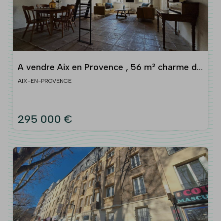
A vendre Aix en Provence , 56 m² charme de
l'ancien en parfait état
AIX-EN-PROVENCE
295 000 €