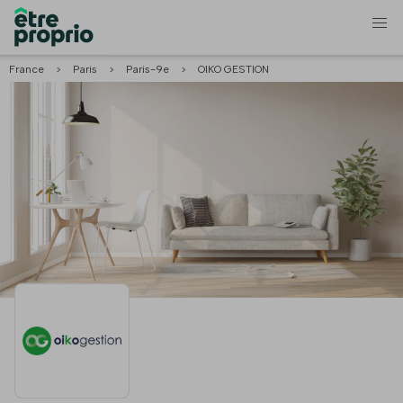
France
>
Paris
>
Paris-9e
>
OIKO GESTION