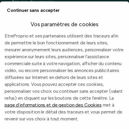
Annuaire des agences
Prix immobiliers en France
Continuer sans accepter
Guide du vendeur
Vos paramètres de cookies
EtreProprio et ses partenaires utilisent des traceurs afin
de permettre le bon fonctionnement de leurs sites,
Built with
in Toulouse, France.
mesurer anonymement leurs audiences, personnaliser votre
expérience sur leurs sites, personnaliser l'assistance
Informations légales
commerciale suite à votre navigation, afficher du contenu
Conditions d'utilisation
vidéo, ou encore personnaliser les annonces publicitaires
diffusées sur Internet en dehors de leurs sites et
Politique de confidentialité
applications. Vous pouvez accepter ces cookies,
2026 EtreProprio.com
personnaliser vos choix ou continuer sans accepter (valant
refus) en cliquant sur les boutons de cette fenêtre. La
page d'informations et de gestion des Cookies
met à
votre disposition le détail des traceurs et vous permet de
revenir sur vos choix à tout moment.