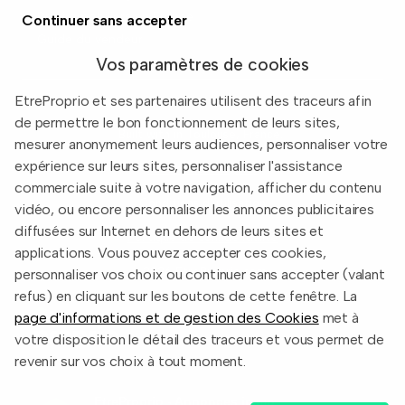
Prix immobiliers en France
Continuer sans accepter
Guide du vendeur
Vos paramètres de cookies
EtreProprio et ses partenaires utilisent des traceurs afin
de permettre le bon fonctionnement de leurs sites,
Built with
in Toulouse, France.
mesurer anonymement leurs audiences, personnaliser votre
expérience sur leurs sites, personnaliser l'assistance
Informations légales
commerciale suite à votre navigation, afficher du contenu
Conditions d'utilisation
vidéo, ou encore personnaliser les annonces publicitaires
diffusées sur Internet en dehors de leurs sites et
Politique de confidentialité
applications. Vous pouvez accepter ces cookies,
2026 EtreProprio.com
personnaliser vos choix ou continuer sans accepter (valant
refus) en cliquant sur les boutons de cette fenêtre. La
page d'informations et de gestion des Cookies
met à
votre disposition le détail des traceurs et vous permet de
revenir sur vos choix à tout moment.
EtreProprio - Annonces immo