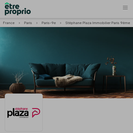
France
>
Paris
>
Paris-9e
>
Stéphane Plaza Immobilier Paris 9ème