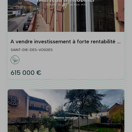
A vendre investissement à forte rentabilité -
immeuble de rapport
SAINT-DIE-DES-VOSGES
615 000 €