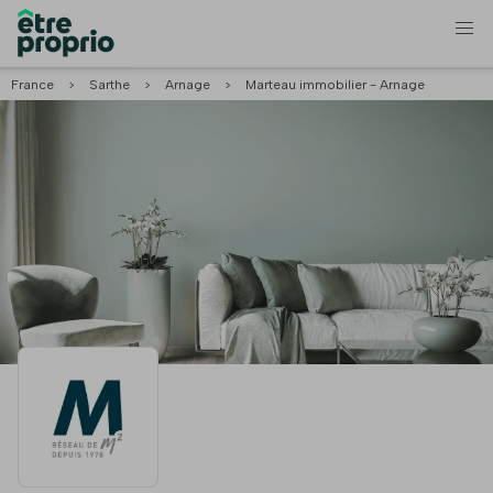
France
>
Sarthe
>
Arnage
>
Marteau immobilier - Arnage