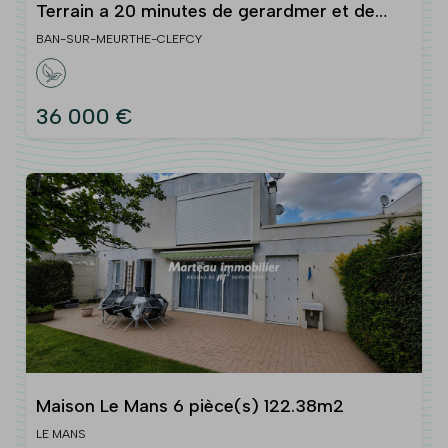
Terrain a 20 minutes de gerardmer et de
l'alsace 1139 m2
BAN-SUR-MEURTHE-CLEFCY
36 000 €
Maison Le Mans 6 pièce(s) 122.38m2
LE MANS