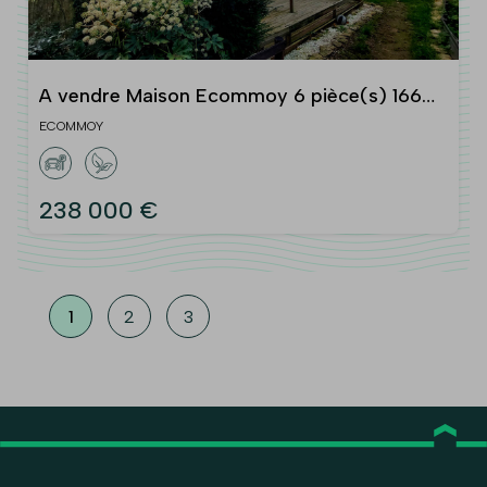
A vendre Maison Ecommoy 6 pièce(s) 166
m2
ECOMMOY
238 000 €
1
2
3