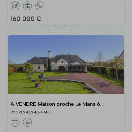
160 000 €
A VENDRE Maison proche Le Mans 6
pièce(s) 174.33 m2
VOIVRES-LES-LE-MANS