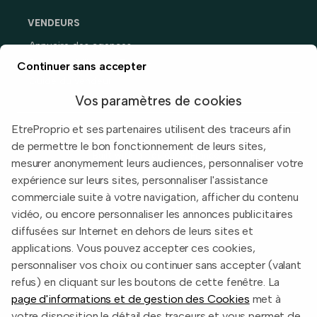
VENDEURS
Annuaire des agences
Prix immobiliers en France
Continuer sans accepter
Guide du vendeur
Vos paramètres de cookies
EtreProprio et ses partenaires utilisent des traceurs afin
de permettre le bon fonctionnement de leurs sites,
Built with
in Toulouse, France.
mesurer anonymement leurs audiences, personnaliser votre
expérience sur leurs sites, personnaliser l'assistance
Informations légales
commerciale suite à votre navigation, afficher du contenu
Conditions d'utilisation
vidéo, ou encore personnaliser les annonces publicitaires
diffusées sur Internet en dehors de leurs sites et
Politique de confidentialité
applications. Vous pouvez accepter ces cookies,
2026 EtreProprio.com
personnaliser vos choix ou continuer sans accepter (valant
refus) en cliquant sur les boutons de cette fenêtre. La
page d'informations et de gestion des Cookies
met à
votre disposition le détail des traceurs et vous permet de