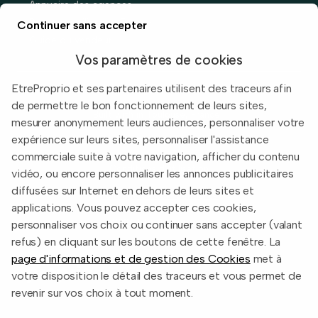
Annuaire des agences
Prix immobiliers en France
Continuer sans accepter
Guide du vendeur
Vos paramètres de cookies
EtreProprio et ses partenaires utilisent des traceurs afin
de permettre le bon fonctionnement de leurs sites,
Built with
in Toulouse, France.
mesurer anonymement leurs audiences, personnaliser votre
expérience sur leurs sites, personnaliser l'assistance
Informations légales
commerciale suite à votre navigation, afficher du contenu
Conditions d'utilisation
vidéo, ou encore personnaliser les annonces publicitaires
diffusées sur Internet en dehors de leurs sites et
Politique de confidentialité
applications. Vous pouvez accepter ces cookies,
2026 EtreProprio.com
personnaliser vos choix ou continuer sans accepter (valant
refus) en cliquant sur les boutons de cette fenêtre. La
page d'informations et de gestion des Cookies
met à
votre disposition le détail des traceurs et vous permet de
revenir sur vos choix à tout moment.