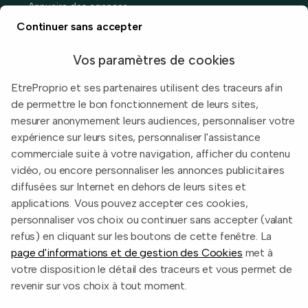
Annuaire des agences
Prix immobiliers en France
Continuer sans accepter
Guide du vendeur
Vos paramètres de cookies
EtreProprio et ses partenaires utilisent des traceurs afin
de permettre le bon fonctionnement de leurs sites,
Built with
in Toulouse, France.
mesurer anonymement leurs audiences, personnaliser votre
expérience sur leurs sites, personnaliser l'assistance
Informations légales
commerciale suite à votre navigation, afficher du contenu
Conditions d'utilisation
vidéo, ou encore personnaliser les annonces publicitaires
diffusées sur Internet en dehors de leurs sites et
Politique de confidentialité
applications. Vous pouvez accepter ces cookies,
2026 EtreProprio.com
personnaliser vos choix ou continuer sans accepter (valant
refus) en cliquant sur les boutons de cette fenêtre. La
page d'informations et de gestion des Cookies
met à
votre disposition le détail des traceurs et vous permet de
revenir sur vos choix à tout moment.