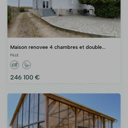
Maison renovee 4 chambres et double
garage
FILLE
246 100 €