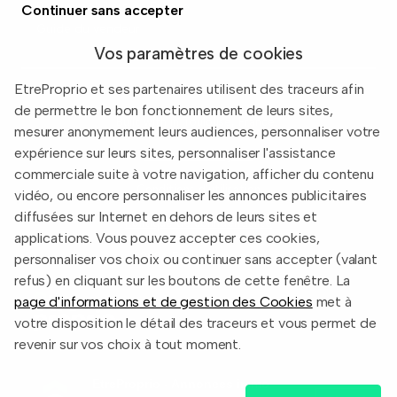
Prix immobiliers en France
Continuer sans accepter
Guide du vendeur
Vos paramètres de cookies
EtreProprio et ses partenaires utilisent des traceurs afin
de permettre le bon fonctionnement de leurs sites,
Built with
in Toulouse, France.
mesurer anonymement leurs audiences, personnaliser votre
expérience sur leurs sites, personnaliser l'assistance
Informations légales
commerciale suite à votre navigation, afficher du contenu
Conditions d'utilisation
vidéo, ou encore personnaliser les annonces publicitaires
diffusées sur Internet en dehors de leurs sites et
Politique de confidentialité
applications. Vous pouvez accepter ces cookies,
2026 EtreProprio.com
personnaliser vos choix ou continuer sans accepter (valant
refus) en cliquant sur les boutons de cette fenêtre. La
page d'informations et de gestion des Cookies
met à
votre disposition le détail des traceurs et vous permet de
revenir sur vos choix à tout moment.
EtreProprio - Annonces immo