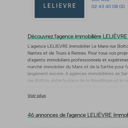
02 43 40 08 00
Découvrez l'agence immobilière LELIÈVRE
L'agence LELIEVRE Immobilier Le Mans rue Bolton 
Nantes et de Tours à Rennes. Pour tous vos proje
d'agents immobiliers professionnels et expérimen
marché immobilier du Mans et de la Sarthe pour fa
largement encore. 6 agences immobilières en Sarthe et Le Mans (72) centre-ville et Les Maillets L’agence LELIEVRE Immobilier Le Mans - Bolton , située au 22
rue Bolton, entre la place de la République et l
équipes de conseillers immobiliers travaillent e
Maillets et Agence Immobilière Le Mans Eperon - rue Barbier près de la Médi
Voir plus
vendre, trouver ou gérer votre logement, maison
Sarthe.
46 annonces de l'agence LELIÈVRE Immobi