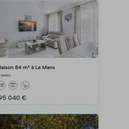
aison 84 m² à Le Mans
E MANS
95 040 €