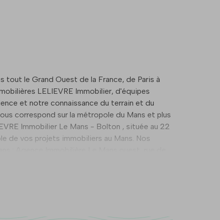
 tout le Grand Ouest de la France, de Paris à
mmobilières LELIEVRE Immobilier, d'équipes
ence et notre connaissance du terrain et du
 vous correspond sur la métropole du Mans et plus
ble de vos projets immobiliers au Mans. Nos
Mans : Agence Immobilière Le Mans ouest, rue des
a Sarthe : La-Suze-sur-Sarthe et Sablé-sur-