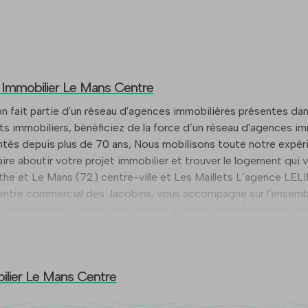
 Immobilier Le Mans Centre
fait partie d'un réseau d'agences immobilières présentes dans
ts immobiliers, bénéficiez de la force d’un réseau d'agences i
tés depuis plus de 70 ans, Nous mobilisons toute notre expéri
ire aboutir votre projet immobilier et trouver le logement qui
e centre commercial des Jacobins, vous accompagne sur l'ensem
n collaborations avec les deux autres agences immobilières du 
athèque Louis Aragon. Les conseillers LELIEVRE Immobilier sont disponibles pour
 ou appartement, dans deux autres agences immobilières dans l
lier Le Mans Centre