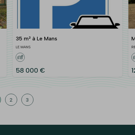
35 m² à Le Mans
M
LE MANS
R
58 000 €
1
2
3