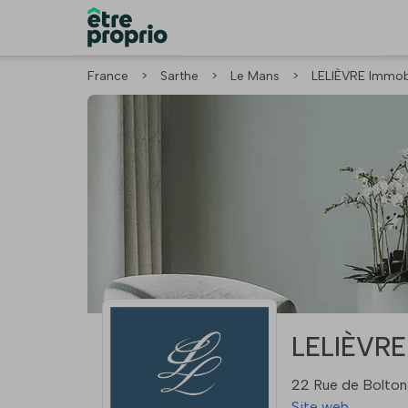
France
>
Sarthe
>
Le Mans
>
LELIÈVRE Immobi
LELIÈVRE
22 Rue de Bolto
Site web