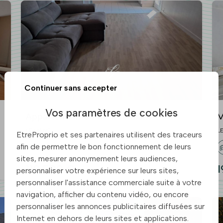
Continuer sans accepter
Vos paramètres de cookies
Appartement 85 m² à Le Mans
M
LE MANS
L
EtreProprio et ses partenaires utilisent des traceurs
afin de permettre le bon fonctionnement de leurs
sites, mesurer anonymement leurs audiences,
118 500 €
1
personnaliser votre expérience sur leurs sites,
personnaliser l'assistance commerciale suite à votre
navigation, afficher du contenu vidéo, ou encore
personnaliser les annonces publicitaires diffusées sur
Internet en dehors de leurs sites et applications.