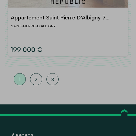
Appartement Saint Pierre D'Albigny 7
pièce(s) 173 m2
SAINT-PIERRE-D'ALBIGNY
199 000 €
1
2
3
À PROPOS