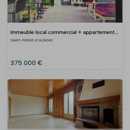
Immeuble local commercial + appartements
Saint Pierre D Albigny
SAINT-PIERRE-D'ALBIGNY
375 000 €