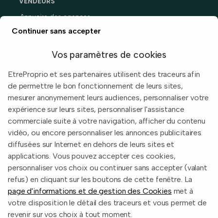
VENDEURS
Annuaire des agences
Prix immobiliers en France
Continuer sans accepter
Guide du vendeur
Vos paramètres de cookies
EtreProprio et ses partenaires utilisent des traceurs afin
de permettre le bon fonctionnement de leurs sites,
Built with
in Toulouse, France.
mesurer anonymement leurs audiences, personnaliser votre
expérience sur leurs sites, personnaliser l'assistance
Informations légales
commerciale suite à votre navigation, afficher du contenu
Conditions d'utilisation
vidéo, ou encore personnaliser les annonces publicitaires
diffusées sur Internet en dehors de leurs sites et
Politique de confidentialité
applications. Vous pouvez accepter ces cookies,
2026 EtreProprio.com
personnaliser vos choix ou continuer sans accepter (valant
refus) en cliquant sur les boutons de cette fenêtre. La
page d'informations et de gestion des Cookies
met à
votre disposition le détail des traceurs et vous permet de
revenir sur vos choix à tout moment.