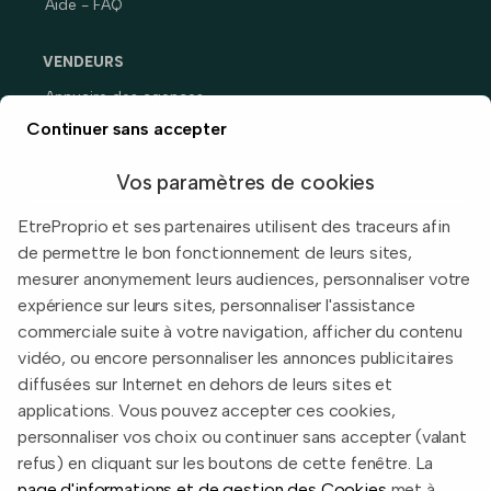
Aide - FAQ
VENDEURS
Annuaire des agences
Prix immobiliers en France
Continuer sans accepter
Guide du vendeur
Vos paramètres de cookies
EtreProprio et ses partenaires utilisent des traceurs afin
de permettre le bon fonctionnement de leurs sites,
Built with
in Toulouse, France.
mesurer anonymement leurs audiences, personnaliser votre
expérience sur leurs sites, personnaliser l'assistance
Informations légales
commerciale suite à votre navigation, afficher du contenu
Conditions d'utilisation
vidéo, ou encore personnaliser les annonces publicitaires
diffusées sur Internet en dehors de leurs sites et
Politique de confidentialité
applications. Vous pouvez accepter ces cookies,
2026 EtreProprio.com
personnaliser vos choix ou continuer sans accepter (valant
refus) en cliquant sur les boutons de cette fenêtre. La
page d'informations et de gestion des Cookies
met à