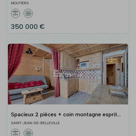
40 m2
MOUTIERS
350 000 €
Spacieux 2 pièces + coin montagne esprit
chalet à 50m des pistes
SAINT-JEAN-DE-BELLEVILLE