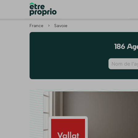
France
>
Savoie
186 Age