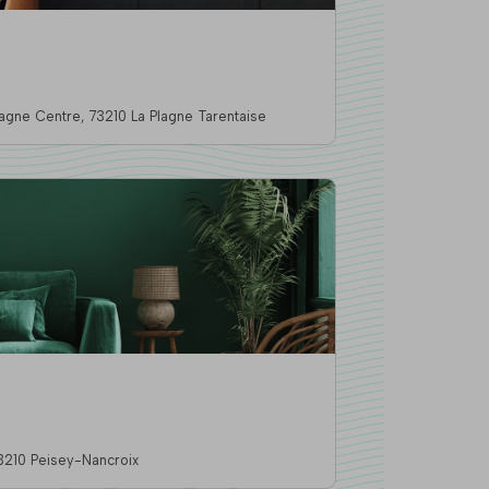
45 Place Du Chaudron - Plagne Centre, 73210 La Plagne Tarentaise
R
idence Les Melezes, 73210 Peisey-Nancroix