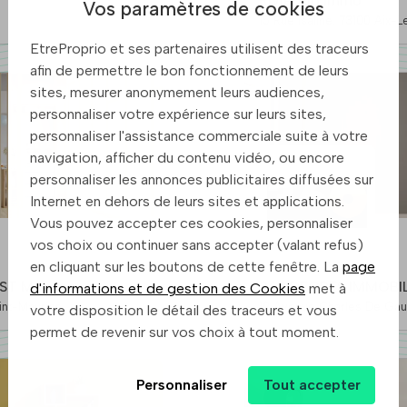
RivierAlp'Immo
Vos paramètres de cookies
15 Rue Isaline, 73100
EtreProprio et ses partenaires utilisent des traceurs
afin de permettre le bon fonctionnement de leurs
sites, mesurer anonymement leurs audiences,
personnaliser votre expérience sur leurs sites,
personnaliser l'assistance commerciale suite à votre
navigation, afficher du contenu vidéo, ou encore
personnaliser les annonces publicitaires diffusées sur
Internet en dehors de leurs sites et applications.
Vous pouvez accepter ces cookies, personnaliser
vos choix ou continuer sans accepter (valant refus)
en cliquant sur les boutons de cette fenêtre. La
page
 ST Maurice
360 DEGRES IMMOBIL
d'informations et de gestion des Cookies
met à
00 Bourg-Saint-Maurice
votre disposition le détail des traceurs et vous
permet de revenir sur vos choix à tout moment.
Personnaliser
Tout accepter