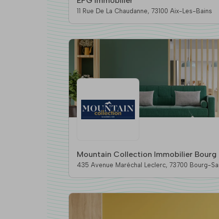
EPG Immobilier
11 Rue De La Chaudanne, 73100 Aix-Les-Bains
Mountain Collection Immobilier Bourg
435 Avenue Maréchal Leclerc, 737