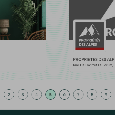
PROPRIETES DES ALP
R
2
3
4
5
6
7
8
9