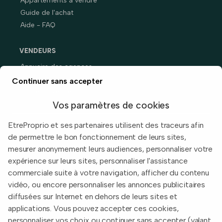
Appartements à vendre
Guide de l'achat
Aide - FAQ
VENDEURS
Annuaire des agences
Prix immobiliers en France
Continuer sans accepter
Guide du vendeur
Vos paramètres de cookies
EtreProprio et ses partenaires utilisent des traceurs afin
de permettre le bon fonctionnement de leurs sites,
Built with
in Toulouse, France.
mesurer anonymement leurs audiences, personnaliser votre
expérience sur leurs sites, personnaliser l'assistance
Informations légales
commerciale suite à votre navigation, afficher du contenu
Conditions d'utilisation
vidéo, ou encore personnaliser les annonces publicitaires
diffusées sur Internet en dehors de leurs sites et
Politique de confidentialité
applications. Vous pouvez accepter ces cookies,
2026 EtreProprio.com
personnaliser vos choix ou continuer sans accepter (valant