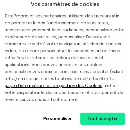
Vos paramètres de cookies
distingue par son grand espace de réception spectaculaire et sa
cuisine indépendante entièrement équipée.
7 500 000 €
EtreProprio et ses partenaires utilisent des traceurs afin
de permettre le bon fonctionnement de leurs sites,
mesurer anonymement leurs audiences, personnaliser votre
expérience sur leurs sites, personnaliser l'assistance
commerciale suite à votre navigation, afficher du contenu
vidéo, ou encore personnaliser les annonces publicitaires
diffusées sur Internet en dehors de leurs sites et
applications. Vous pouvez accepter ces cookies,
personnaliser vos choix ou continuer sans accepter (valant
refus) en cliquant sur les boutons de cette fenêtre. La
page d'informations et de gestion des Cookies
met à
votre disposition le détail des traceurs et vous permet de
revenir sur vos choix à tout moment.
Cannes Montrose villa avec piscine à 10 min à
pied de la Croisette
CANNES
Personnaliser
Tout accepter