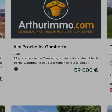
Albi Proche Av Gambetta
T
ALBI
A
in
Albi, proche avenue Gambetta, terrain plat constructible de
es
357m². Compteur d'eau sur le terrain et tout à l'égout.
 à
59 000 €
[
p
€
p
su