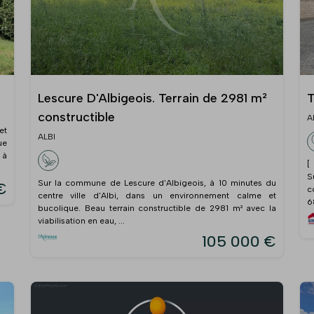
Lescure D'Albigeois. Terrain de 2981 m²
T
constructible
A
et
ALBI
ue
 à
[
S
Sur la commune de Lescure d'Albigeois, à 10 minutes du
€
c
centre ville d'Albi, dans un environnement calme et
6
bucolique. Beau terrain constructible de 2981 m² avec la
viabilisation en eau, ...
105 000 €