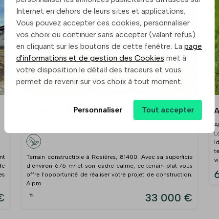
Internet en dehors de leurs sites et applications.
Vous pouvez accepter ces cookies, personnaliser
vos choix ou continuer sans accepter (valant refus)
en cliquant sur les boutons de cette fenêtre. La
page
d'informations et de gestion des Cookies
met à
votre disposition le détail des traceurs et vous
permet de revenir sur vos choix à tout moment.
Personnaliser
Tout accepter
Terrain constructible - proche d'albi
A
ALBI
A
L
i
t
nt
Terrain constructible à Rosières, 81400. Avec sa superficie
v
de
d'environ 676 m² et son cadre calme, ce terrain plat vous
es
offre l'opportunité de réaliser votre projet de construction.
A pro ...
€
33 000 €