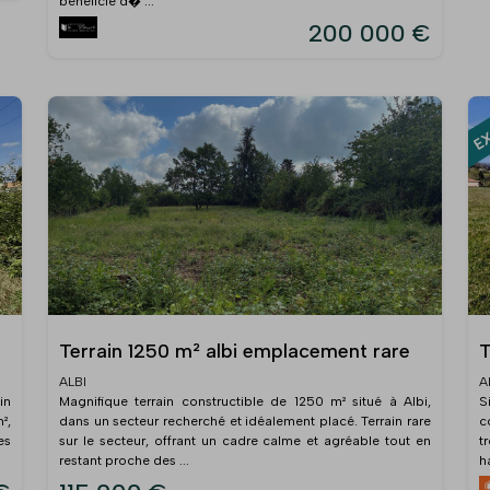
bénéficie d� ...
200 000 €
Terrain 1250 m² albi emplacement rare
T
ALBI
A
in
Magnifique terrain constructible de 1250 m² situé à Albi,
S
²,
dans un secteur recherché et idéalement placé. Terrain rare
c
es
sur le secteur, offrant un cadre calme et agréable tout en
t
restant proche des ...
h