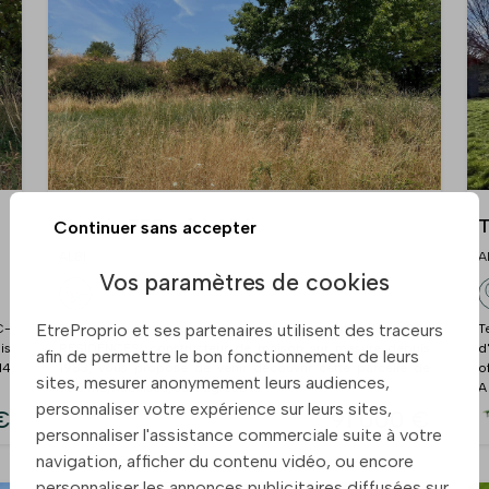
Terrain 755 m² à Albi
T
Continuer sans accepter
ALBI
A
Vos paramètres de cookies
EtreProprio et ses partenaires utilisent des traceurs
C-
Pour donner vie à votre projet de construction, OC-
T
is
RESIDENCES, constructeur de maison sur mesure depuis
d
afin de permettre le bon fonctionnement de leurs
14
1983, vous propose de venir découvrir cette parcelle de
o
sites, mesurer anonymement leurs audiences,
755 m2,viabilisée, sur l'agréab ...
A
personnaliser votre expérience sur leurs sites,
€
91 000 €
personnaliser l'assistance commerciale suite à votre
navigation, afficher du contenu vidéo, ou encore
personnaliser les annonces publicitaires diffusées sur