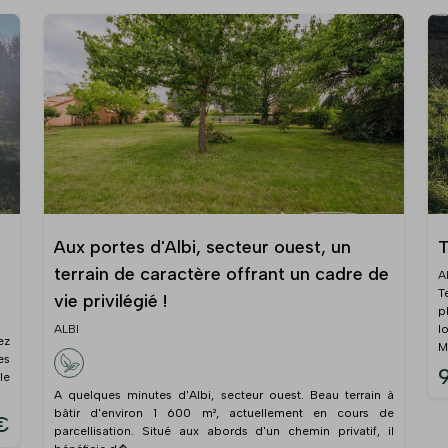
Aux portes d'Albi, secteur ouest, un
T
terrain de caractère offrant un cadre de
A
T
vie privilégié !
p
ALBI
l
ez
Ma
es
le
A quelques minutes d'Albi, secteur ouest. Beau terrain à
bâtir d'environ 1 600 m², actuellement en cours de
€
parcellisation. Situé aux abords d'un chemin privatif, il