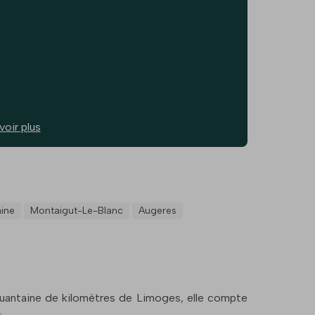
voir plus
aine
Montaigut-Le-Blanc
Augeres
quantaine de kilomètres de Limoges, elle compte
e.