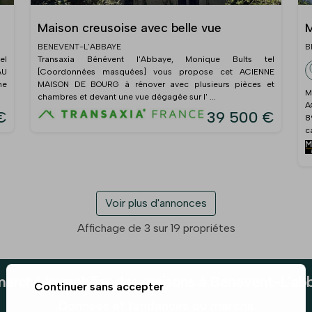
Maison creusoise avec belle vue
M
BENEVENT-L'ABBAYE
B
el
Transaxia Bénévent l'Abbaye, Monique Bults tel
AU
[Coordonnées masquées] vous propose cet ACIENNE
ne
MAISON DE BOURG à rénover avec plusieurs pièces et
M
chambres et devant une vue dégagée sur l' ...
A
€
39 500 €
8
c
Voir plus d'annonces
Affichage de 3 sur 19 propriétes
marché immobilier des maisons à Benevent-L'ab
Continuer sans accepter
Données et tendances du marché