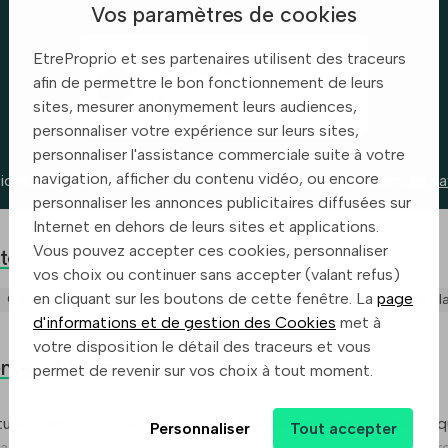
Vos paramètres de cookies
EtreProprio et ses partenaires utilisent des traceurs
Annonces
afin de permettre le bon fonctionnement de leurs
19
sites, mesurer anonymement leurs audiences,
personnaliser votre expérience sur leurs sites,
personnaliser l'assistance commerciale suite à votre
navigation, afficher du contenu vidéo, ou encore
ions des prix basées sur les annonces d’etreproprio.com,
en sa
personnaliser les annonces publicitaires diffusées sur
Internet en dehors de leurs sites et applications.
Vous pouvez accepter ces cookies, personnaliser
té
vos choix ou continuer sans accepter (valant refus)
en cliquant sur les boutons de cette fenêtre. La
page
Ceyroux
Chamborand
Aulon
Arrenes
Saint-Priest-La-Pl
d'informations et de gestion des Cookies
met à
votre disposition le détail des traceurs et vous
ent-L'abbaye
permet de revenir sur vos choix à tout moment.
tuée dans la Creuse, en région Nouvelle-Aquitaine. A une cin
Personnaliser
Tout accepter
La ville est composée de dix hameaux et un bourg en son centr