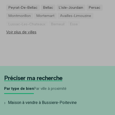
Peyrat-De-Bellac
Bellac
L'isle-Jourdain
Persac
Montmorillon
Mortemart
Availles-Limouzine
Lussac-Les-Chateaux
Berneuil
Esse
Voir plus de villes
Préciser ma recherche
Par type de bien
Par ville à proximité
Maison à vendre à Bussiere-Poitevine