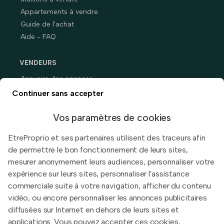
Appartements à vendre
Guide de l'achat
Aide - FAQ
VENDEURS
Annuaire des agences
Prix immobiliers en France
Continuer sans accepter
Guide du vendeur
Vos paramètres de cookies
EtreProprio et ses partenaires utilisent des traceurs afin
de permettre le bon fonctionnement de leurs sites,
Built with
in Toulouse, France.
mesurer anonymement leurs audiences, personnaliser votre
expérience sur leurs sites, personnaliser l'assistance
Informations légales
commerciale suite à votre navigation, afficher du contenu
Conditions d'utilisation
vidéo, ou encore personnaliser les annonces publicitaires
diffusées sur Internet en dehors de leurs sites et
Politique de confidentialité
applications. Vous pouvez accepter ces cookies,