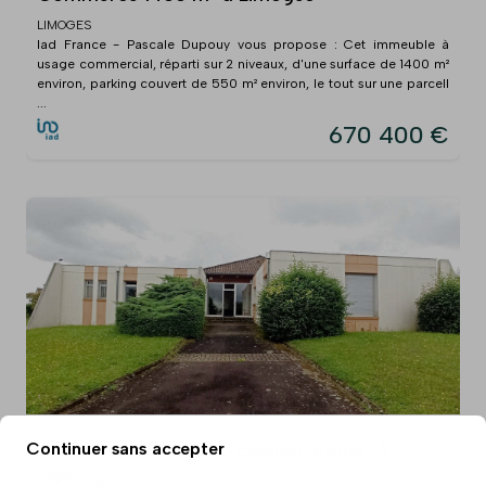
LIMOGES
Iad France - Pascale Dupouy vous propose : Cet immeuble à
usage commercial, réparti sur 2 niveaux, d'une surface de 1400 m²
environ, parking couvert de 550 m² environ, le tout sur une parcell
...
670 400 €
Vente murs (bureaux-cabinet-étude...)
Continuer sans accepter
-195m2