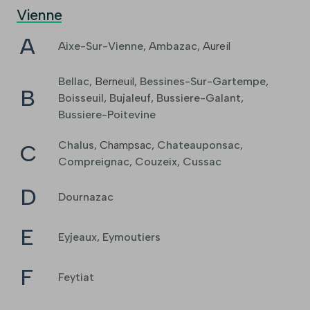
Vienne
A
Aixe-Sur-Vienne
,
Ambazac
,
Aureil
Bellac
,
Berneuil
,
Bessines-Sur-Gartempe
,
B
Boisseuil
,
Bujaleuf
,
Bussiere-Galant
,
Bussiere-Poitevine
Chalus
,
Champsac
,
Chateauponsac
,
C
Compreignac
,
Couzeix
,
Cussac
D
Dournazac
E
Eyjeaux
,
Eymoutiers
F
Feytiat