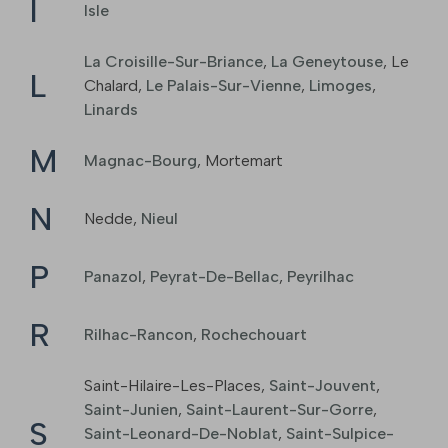
I
Isle
La Croisille-Sur-Briance
,
La Geneytouse
,
Le
L
Chalard
,
Le Palais-Sur-Vienne
,
Limoges
,
Linards
M
Magnac-Bourg
,
Mortemart
N
Nedde
,
Nieul
P
Panazol
,
Peyrat-De-Bellac
,
Peyrilhac
R
Rilhac-Rancon
,
Rochechouart
Saint-Hilaire-Les-Places
,
Saint-Jouvent
,
Saint-Junien
,
Saint-Laurent-Sur-Gorre
,
S
Saint-Leonard-De-Noblat
,
Saint-Sulpice-