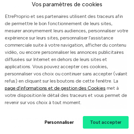
Vos paramètres de cookies
LIMOGES
Nous sommes à LIMOGES, dans ses quartiers résidentiels Ouest.
EtreProprio et ses partenaires utilisent des traceurs afin
Nous y vendons, sur un Terrain de 1.330m2 environ classé UB1, un
de permettre le bon fonctionnement de leurs sites,
Bâtiment de 1988 d'environ 300m2 tout en RDC, constitué d'u ...
288 850 €
mesurer anonymement leurs audiences, personnaliser votre
expérience sur leurs sites, personnaliser l'assistance
commerciale suite à votre navigation, afficher du contenu
vidéo, ou encore personnaliser les annonces publicitaires
diffusées sur Internet en dehors de leurs sites et
applications. Vous pouvez accepter ces cookies,
personnaliser vos choix ou continuer sans accepter (valant
refus) en cliquant sur les boutons de cette fenêtre. La
page d'informations et de gestion des Cookies
met à
votre disposition le détail des traceurs et vous permet de
revenir sur vos choix à tout moment.
Commerce 335 m² à Limoges
Personnaliser
Tout accepter
LIMOGES