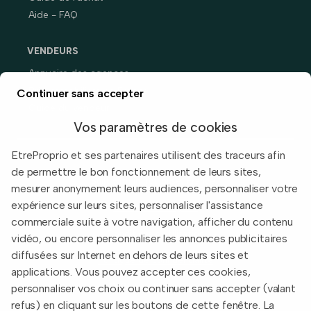
Aide - FAQ
VENDEURS
Annuaire des agences
Prix immobiliers en France
Continuer sans accepter
Guide du vendeur
Vos paramètres de cookies
EtreProprio et ses partenaires utilisent des traceurs afin
de permettre le bon fonctionnement de leurs sites,
Built with
in Toulouse, France.
mesurer anonymement leurs audiences, personnaliser votre
expérience sur leurs sites, personnaliser l'assistance
Informations légales
commerciale suite à votre navigation, afficher du contenu
Conditions d'utilisation
vidéo, ou encore personnaliser les annonces publicitaires
diffusées sur Internet en dehors de leurs sites et
Politique de confidentialité
applications. Vous pouvez accepter ces cookies,
2026 EtreProprio.com
personnaliser vos choix ou continuer sans accepter (valant
refus) en cliquant sur les boutons de cette fenêtre. La