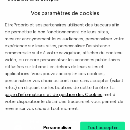
Guide du vendeur
Vos paramètres de cookies
EtreProprio et ses partenaires utilisent des traceurs afin
de permettre le bon fonctionnement de leurs sites,
Built with
in Toulouse, France.
mesurer anonymement leurs audiences, personnaliser votre
expérience sur leurs sites, personnaliser l'assistance
Informations légales
commerciale suite à votre navigation, afficher du contenu
Conditions d'utilisation
vidéo, ou encore personnaliser les annonces publicitaires
diffusées sur Internet en dehors de leurs sites et
Politique de confidentialité
applications. Vous pouvez accepter ces cookies,
2026 EtreProprio.com
personnaliser vos choix ou continuer sans accepter (valant
refus) en cliquant sur les boutons de cette fenêtre. La
page d'informations et de gestion des Cookies
met à
votre disposition le détail des traceurs et vous permet de
revenir sur vos choix à tout moment.
EtreProprio - Annonces immo
Obtenir
Personnaliser
Tout accepter
Une app, toutes les annonces.