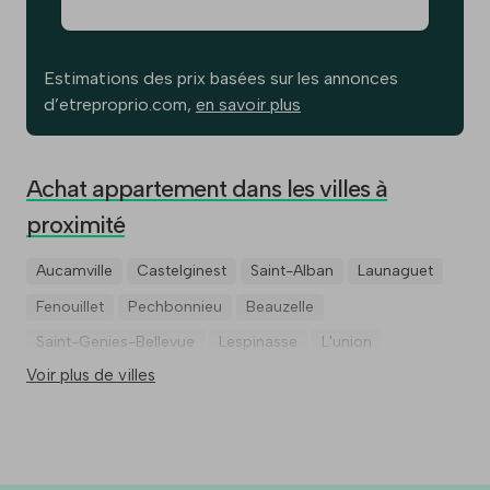
Estimations des prix basées sur les annonces
d’etreproprio.com,
en savoir plus
Achat appartement dans les villes à
proximité
Aucamville
Castelginest
Saint-Alban
Launaguet
Fenouillet
Pechbonnieu
Beauzelle
Saint-Genies-Bellevue
Lespinasse
L'union
Voir plus de villes